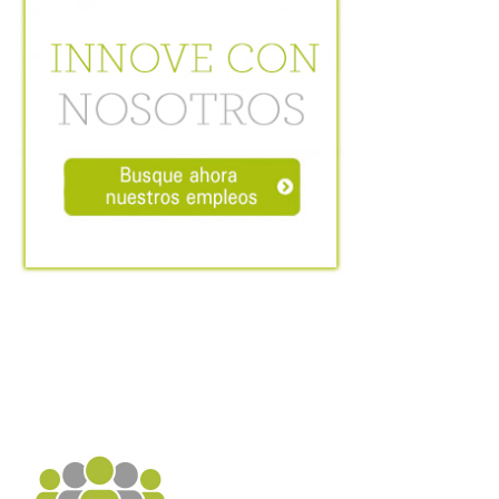
Cambiar región
Opens
Opens
Opens
Opens
Opens
Opens
Opens
to
to
to
to
to
to
to
Facebook
Twitter
Linkedin
Instagram
Humanscale
Pinterest
YouTube
Blog