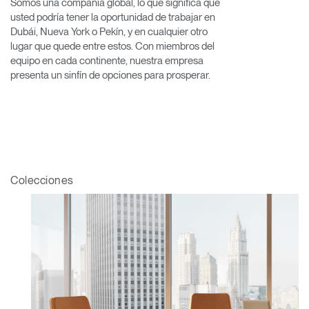
Somos una compañía global, lo que significa que
usted podría tener la oportunidad de trabajar en
SIGN IN WITH SSO
Dubái, Nueva York o Pekín, y en cualquier otro
lugar que quede entre estos. Con miembros del
¿Ha olvidado su
ENTRAR
equipo en cada continente, nuestra empresa
contraseña?
presenta un sinfín de opciones para prosperar.
Select
América Latina
Region
Colecciones