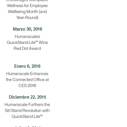
Wellness for Employee
Wellbeing Month (and
Year-Round)
Marzo 30, 2016
Humanscale’s
QuickStand Lite™ Wins
Red Dot Award
Enero 6, 2016
Humanscale Enhances
the Connected Office at
Close
CES 2016
Dialog
Box
Diciembre 22, 2015
Humanscale Furthers the
Sit/Stand Revolution with
QuickStand Lite™