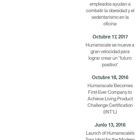
empleados ayudan a
combatir la obesidad y el
sedentarismo en la
oficina
Octubre 17, 2017
Humanscale se mueve a
gran velocidad para
lograr crear un “futuro
positivo”
Octubre 18, 2016
Humanscale Becomes
First-Ever Company to
Achieve Living Product
Challenge Certification
(INT'L)
Junio 13, 2016
Launch of Humanscale’s
Trea Ideal for the Modern