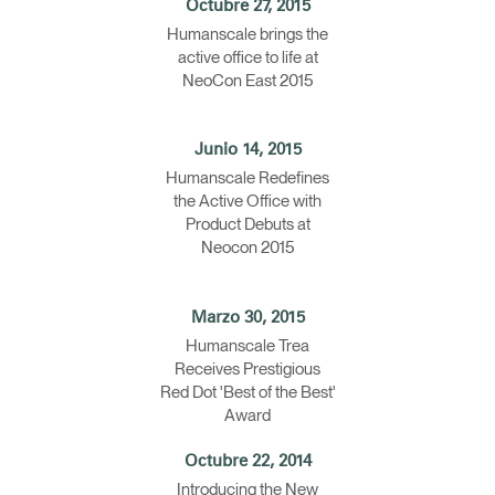
Octubre 27, 2015
¿Tiene un código de refer
Humanscale brings the
EGISTRO
active office to life at
NeoCon East 2015
IN WITH SSO
ENTRAR
vidado su contraseña?
Junio 14, 2015
Select
atina
Humanscale Redefines
Region
the Active Office with
Product Debuts at
Neocon 2015
Marzo 30, 2015
Humanscale Trea
Receives Prestigious
Red Dot 'Best of the Best'
Award
Octubre 22, 2014
Introducing the New