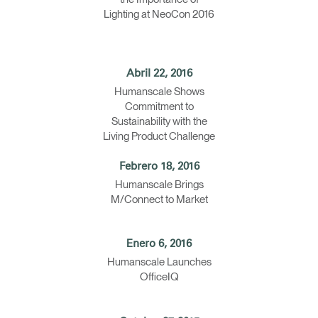
Lighting at NeoCon 2016
Abril 22, 2016
Humanscale Shows
Commitment to
Sustainability with the
Living Product Challenge
Seleccione su ubicación
Febrero 18, 2016
Humanscale Brings
M/Connect to Market
tro
Crear una cuenta
Enero 6, 2016
REGISTRO
Humanscale Launches
OfficeIQ