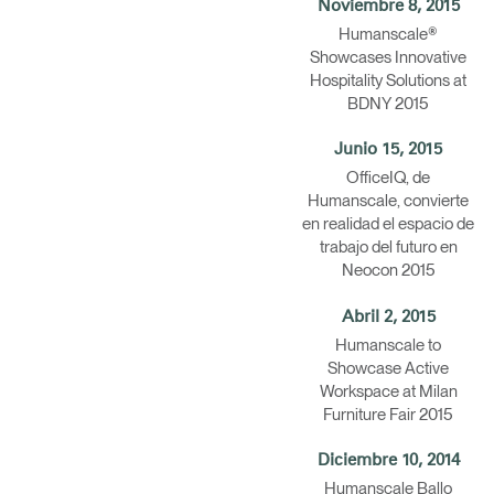
Noviembre 8, 2015
Humanscale®
R
Showcases Innovative
Hospitality Solutions at
SIGN 
BDNY 2015
¿Ha ol
Junio 15, 2015
América L
OfficeIQ, de
Humanscale, convierte
en realidad el espacio de
trabajo del futuro en
Neocon 2015
Abril 2, 2015
Humanscale to
Showcase Active
Workspace at Milan
Furniture Fair 2015
Diciembre 10, 2014
Humanscale Ballo