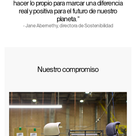
hacer lo propio para marcar una diferencia
real y positiva para el futuro de nuestro
planeta.
- Jane Abernethy, directora de Sostenibilidad
Clos
Dialo
Registro
Crear una cuenta
Box
REGISTRO
Seleccione su ubicación
Nuestro compromiso
¿Tiene un código de
REGISTRO
referencia?
SIGN IN WITH SSO
¿Ha olvidado su
ENTRAR
contraseña?
Select
América Latina
Region