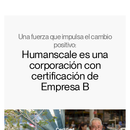
Cambiar región
Opens
Opens
Opens
Opens
Opens
Opens
Opens
to
to
to
to
to
to
to
Facebook
Twitter
Linkedin
Instagram
Humanscale
Pinterest
YouTube
Blog
Una fuerza que impulsa el cambio
positivo:
Humanscale es una
corporación con
certificación de
Empresa B