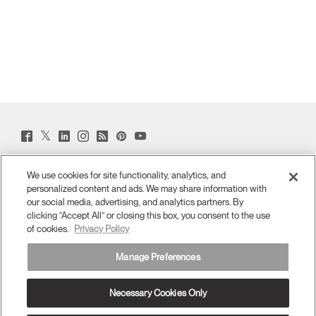
Twitter
Facebook
LinkedIn
Instagram
Humanscale
Pinterst
YouTube
(opens
(opens
(opens
(opens
Blog
(opens
(opens
new
new
new
new
(opens
new
new
window)
window)
window)
window)
new
window)
window)
Regístrese para obtener promociones y noticias
window)
We use cookies for site functionality, analytics, and
personalized content and ads. We may share information with
REGÍSTRESE POR CORREO
our social media, advertising, and analytics partners. By
clicking “Accept All” or closing this box, you consent to the use
ELECTRÓNICO
of cookies.
Privacy Policy
ACERCA DE
Manage Preferences
ERGONOMÍA
Necessary Cookies Only
RECURSOS