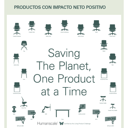
Cambiar región
PRODUCTOS CON IMPACTO NETO POSITIVO
Opens
Opens
Opens
Opens
Opens
Opens
Opens
to
to
to
to
to
to
to
Facebook
Twitter
Linkedin
Instagram
Humanscale
Pinterest
YouTube
Blog