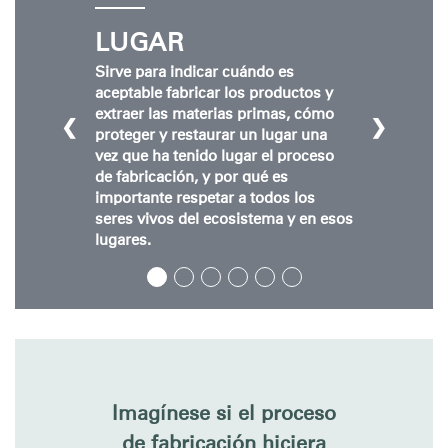
Clos
Dialo
Registro
Crear una cuenta
LUGAR
Box
Sirve para indicar cuándo es
REGISTRO
aceptable fabricar los productos y
Seleccione su ubicación
extraer las materias primas, cómo
❮
❯
proteger y restaurar un lugar una
vez que ha tenido lugar el proceso
¿Tiene un código de
REGISTRO
de fabricación, y por qué es
referencia?
importante respetar a todos los
seres vivos del ecosistema y en esos
SIGN IN WITH SSO
lugares.
¿Ha olvidado su
ENTRAR
contraseña?
Select
América Latina
Region
Imagínese si el proceso
de fabricación hiciera