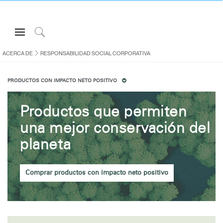
Open
Navigation
Click
Menu
to
ACERCA DE
RESPONSABILIDAD SOCIAL CORPORATIVA
Inicie sesión o regístrese
Search
PRODUCTOS CON IMPACTO NETO POSITIVO
PRODUCTOS
ERGONOMÍA
Productos que permiten
RECURSOS
una mejor conservación del
ACERCA DE
planeta
CONTACTE CON NOSOTROS
Comprar productos con impacto neto positivo
Partners
Contactar con la asistencia
Buscar un showroom