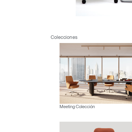
Regis
Colecciones
R
SIGN 
¿Ha ol
América L
Meeting Colección