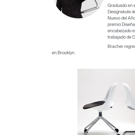
Graduado en el
ORGANIZACIÓN DE CABLES
Designskole d
Nuevo del Año
HERRAMIENTAS DE OFICINA ERGONÓMICAS
premio Diseñad
encabezado el 
LAB & HEALTHCARE
trabajado de D
Bracher regre
en Brooklyn.