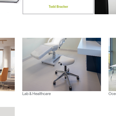
tro
Crear una cuenta
REGISTRO
¿Tiene un código de refer
EGISTRO
IN WITH SSO
ENTRAR
vidado su contraseña?
Select
atina
Region
Lab & Healthcare
Oce