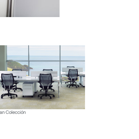
Close
Dialog
Box
encia?
an Colección