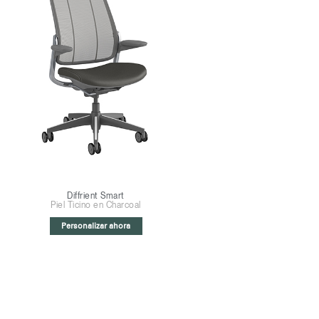
Diffrient Smart
Piel Ticino en Charcoal
Personalizar ahora