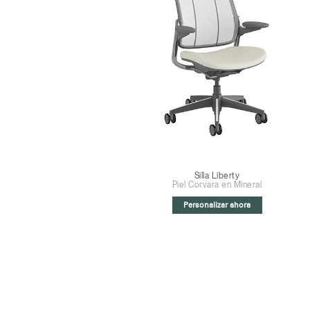
Regis
Silla Liberty
Piel Corvara en Mineral
Personalizar ahora
R
SIGN 
¿Ha ol
América L