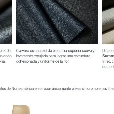
 creada
Corvara es una piel de plena flor superior suave y
Dispon
servando
levemente repujada para lograr una estructura
Summ
eria
cohesionada y uniforme de la flor.
y liso,
comodi
tes de Norteamérica en ofrecer únicamente pieles sin cromo en su línea