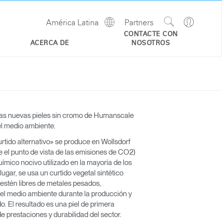
Show
Go
América Latina
Partners
Regions
Search
to
CONTACTE CON
Site
Profile
ACERCA DE
NOSOTROS
las nuevas pieles sin cromo de Humanscale
el medio ambiente.
rtido alternativo» se produce en Wollsdorf
e el punto de vista de las emisiones de CO2)
ímico nocivo utilizado en la mayoría de los
lugar, se usa un curtido vegetal sintético
 estén libres de metales pesados,
 el medio ambiente durante la producción y
o. El resultado es una piel de primera
e prestaciones y durabilidad del sector.