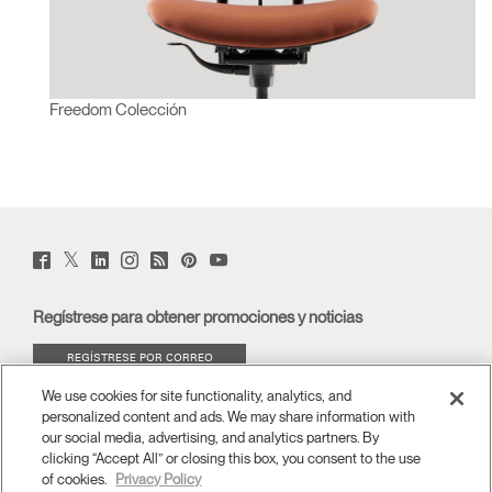
Freedom Colección
Twitter
Facebook
LinkedIn
Instagram
Humanscale
Pinterst
YouTube
(opens
(opens
(opens
(opens
Blog
(opens
(opens
new
new
new
new
(opens
new
new
window)
window)
window)
window)
new
window)
window)
Regístrese para obtener promociones y noticias
window)
REGÍSTRESE POR CORREO
ELECTRÓNICO
We use cookies for site functionality, analytics, and
personalized content and ads. We may share information with
ACERCA DE
our social media, advertising, and analytics partners. By
clicking “Accept All” or closing this box, you consent to the use
of cookies.
Privacy Policy
ERGONOMÍA