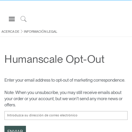
Open
Navigation
Click
Menu
to
ACERCA DE
INFORMACIÓN LEGAL
Inicie sesión o regístrese
Search
PRODUCTOS
Humanscale Opt-Out
ERGONOMÍA
RECURSOS
ACERCA DE
Enter your email address to opt-out of marketing correspondence.
CONTACTE CON NOSOTROS
Note: When you unsubscribe, you may still receive emails about
your order or your account, but we won't send any more news or
offers.
Partners
Contactar con la asistencia
Buscar un showroom