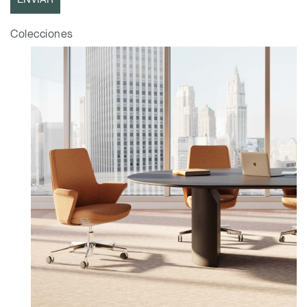
Cambiar región
Colecciones
Opens
Opens
Opens
Opens
Opens
Opens
Opens
to
to
to
to
to
to
to
Facebook
Twitter
Linkedin
Instagram
Humanscale
Pinterest
YouTube
Blog