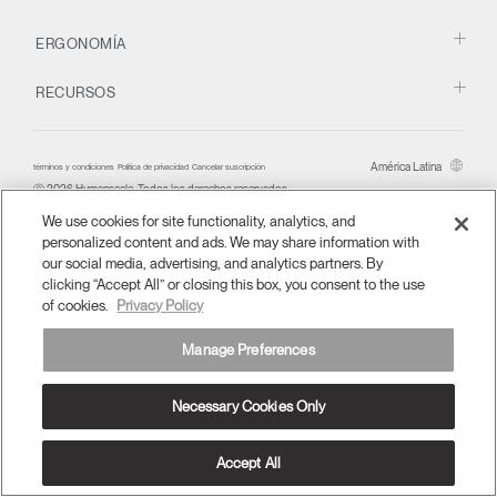
¿Tiene un código de
Cambiar región
REGISTRO
referencia?
ERGONOMÍA
Opens
Opens
Opens
Opens
Opens
Opens
Opens
SIGN IN WITH SSO
to
to
to
to
to
to
to
RECURSOS
Facebook
Twitter
Linkedin
Instagram
Humanscale
Pinterest
YouTube
¿Ha olvidado su
Blog
ENTRAR
contraseña?
Select
América Latina
América Latina
términos y condiciones
Política de privacidad
Cancelar suscripción
Region
Ⓒ 2026 Humanscale. Todos los derechos reservados.
We use cookies for site functionality, analytics, and
personalized content and ads. We may share information with
our social media, advertising, and analytics partners. By
clicking “Accept All” or closing this box, you consent to the use
of cookies.
Privacy Policy
Manage Preferences
Necessary Cookies Only
Accept All