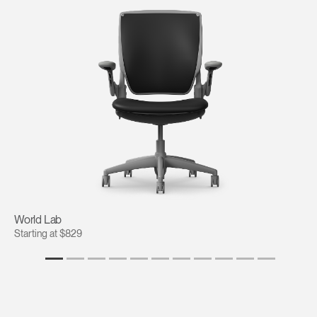
Opens
Opens
Opens
Opens
Opens
Opens
Opens
to
to
to
to
to
to
to
Facebook
Twitter
Linkedin
Instagram
Humanscale
Pinterest
YouTube
Blog
World Lab
Starting at $829