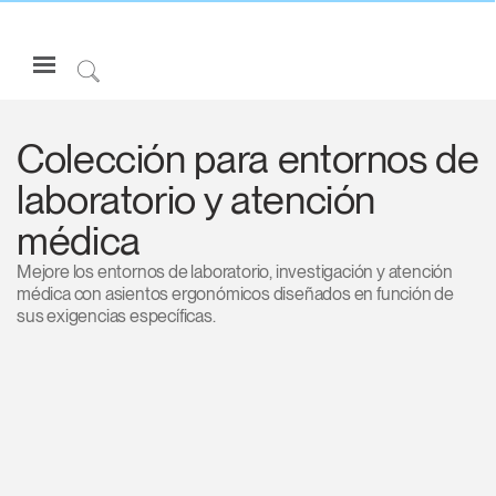
Open
Navigation
Click
Menu
to
Inicie sesión o regístrese
Search
Colección para entornos de
PRODUCTOS
laboratorio y atención
ERGONOMÍA
médica
RECURSOS
Mejore los entornos de laboratorio, investigación y atención
ACERCA DE
médica con asientos ergonómicos diseñados en función de
sus exigencias específicas.
CONTACTE CON NOSOTROS
Partners
Contactar con la asistencia
Buscar un showroom
Cambiar región