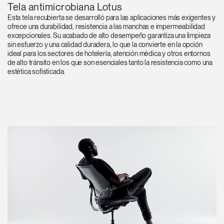
Tela antimicrobiana Lotus
Clos
Esta tela recubierta se desarrolló para las aplicaciones más exigentes y
Dialo
Registro
Crear una cuenta
ofrece una durabilidad, resistencia a las manchas e impermeabilidad
Box
excepcionales. Su acabado de alto desempeño garantiza una limpieza
sin esfuerzo y una calidad duradera, lo que la convierte en la opción
REGISTRO
ideal para los sectores de hotelería, atención médica y otros entornos
Seleccione su ubicación
de alto tránsito en los que son esenciales tanto la resistencia como una
estética sofisticada.
¿Tiene un código de
REGISTRO
referencia?
SIGN IN WITH SSO
¿Ha olvidado su
ENTRAR
contraseña?
Select
América Latina
Region