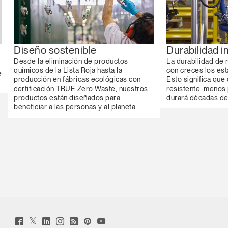
Durabilidad i
Diseño sostenible
La durabilidad de 
Desde la eliminación de productos
con creces los est
químicos de la Lista Roja hasta la
e
Esto significa que
producción en fábricas ecológicas con
resistente, menos 
certificación TRUE Zero Waste, nuestros
durará décadas de 
productos están diseñados para
beneficiar a las personas y al planeta.
Twitter
Facebook
LinkedIn
Instagram
Humanscale
Pinterst
YouTube
(opens
(opens
(opens
(opens
Blog
(opens
(opens