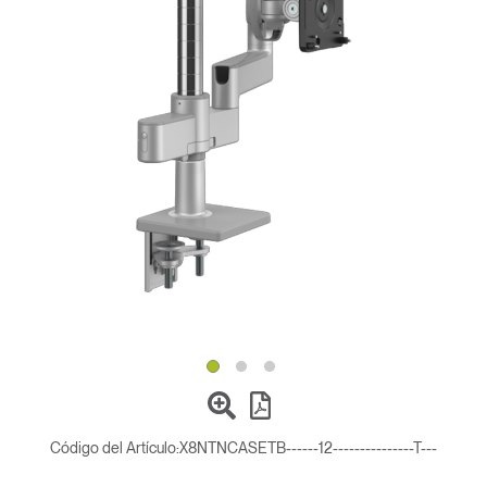
Cambiar región
Opens
Opens
Opens
Opens
Opens
Opens
Opens
to
to
to
to
to
to
to
Facebook
Twitter
Linkedin
Instagram
Humanscale
Pinterest
YouTube
Blog
Código del Artículo:
X8NTNCASETB------12---------------T---