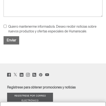
Quiero mantenerme informado/a. Deseo recibir noticias sobre
nuevos productos y ofertas especiales de Humanscale.
Twitter
Facebook
LinkedIn
Instagram
Humanscale
Pinterst
YouTube
(opens
(opens
(opens
(opens
Blog
(opens
(opens
new
new
new
new
(opens
new
new
window)
window)
window)
window)
new
window)
window)
Regístrese para obtener promociones y noticias
window)
REGÍSTRESE POR CORREO
ELECTRÓNICO