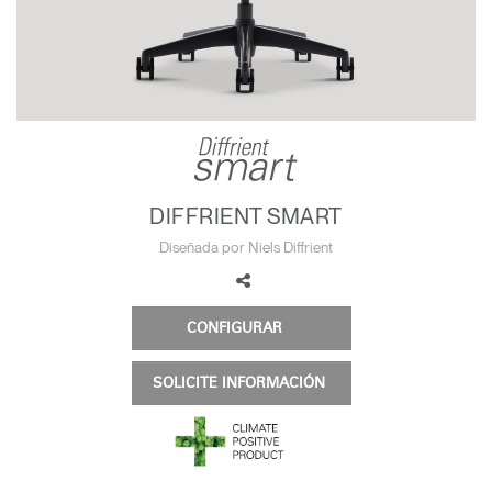
Cambiar región
Opens
Opens
Opens
Opens
Opens
Opens
Opens
to
to
to
to
to
to
to
Facebook
Twitter
Linkedin
Instagram
Humanscale
Pinterest
YouTube
Blog
DIFFRIENT SMART
Diseñada por Niels Diffrient
CONFIGURAR
SOLICITE INFORMACIÓN