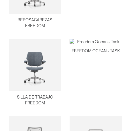
REPOSACABEZAS
FREEDOM
FREEDOM OCEAN - TASK
Clos
Dialo
Registro
Crear una cuenta
Box
REGISTRO
Seleccione su ubicación
SILLA DE TRABAJO
FREEDOM
¿Tiene un código de
REGISTRO
referencia?
SIGN IN WITH SSO