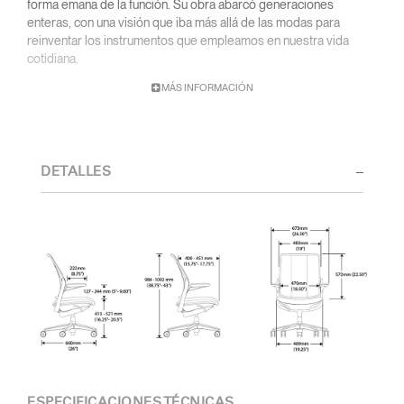
forma emana de la función. Su obra abarcó generaciones
enteras, con una visión que iba más allá de las modas para
reinventar los instrumentos que empleamos en nuestra vida
cotidiana.
MÁS INFORMACIÓN
Con una base académica en diseño y arquitectura y una titulación
de la Cranbrook Academy, Diffrient orientó sus conocimientos
de ingeniería, arquitectura y factores humanos a la creación de
diseños sumamente funcionales y de estética atemporal.
DETALLES
Desde sus primeras obras en los estudios de Eero Saarinen,
Marco Zanuso y Henry Dreyfuss hasta su reciente colaboración
con Humanscale, el talento visionario de Diffrient ha gozado de
un amplio reconocimiento. Entre sus numerosos galardones
destacan el 2002 National Design Award del Museo Nacional de
Diseño Cooper-Hewitt, y el 1999 Chrysler Design Award. En su
última etapa, Diffrient centró sus esfuerzos en diseños
dedicados a espacios de oficina, sobre todo en el ámbito de la
sillería, una categoría en la que lideró múltiples avances
innovadores, desde los cilindros neumáticos para el ajuste de
altura de los asientos hasta la reclinación automática activada por
el peso del usuario.
ESPECIFICACIONES TÉCNICAS