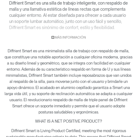
Diffrient Smart es una silla de trabajo inteligente, con respaldo de
malla y una llamativa estética de líneas rectas que complementa
cualquier entorno. Al estar diseñada para ofrecer a cada usuario
un soporte lumbar automático, junto con un uso fácil y sencillo,
Diffrient Smart es sinónimo de confort, estilo y flexibilidad.
Diffrient Smart es un diseño de Niels Diffrient y, al igual que las
MÁS INFORMACIÓN
sillas Liberty y Diffrient World de Humanscale, incorpora la
revolucionaria tecnología Form-Sensing Mesh (malla sensible a
Diffrient Smart es una minimalista silla de trabajo con respaldo de malla,
la forma) y un sistema de reclinación sin mecanismos para
que constituye una notable aportación a cualquier oficina moderna, gracias
ofrecer un soporte perfecto a cualquier usuario.
a su diseño lineal y geométrico, que se integra con facilidad en cualquier
entorno. Además de su característico respaldo en forma de U y sus líneas
minimalistas, Diffrient Smart también incluye reposabrazos que van unidos
al respaldo de la silla, para moverse junto con el usuario y brindarle un
apoyo dinámico. El acabado en aluminio cepillado garantiza a Smart una
larga vida útil, y su soporte de reclinación automática se adapta a cualquier
usuario. El revolucionario respaldo de malla de triple panel de Diffrient
Smart ofrece un soporte inmediato y permite que el usuario adopte
posturas saludables y ergonómicas.
WHAT IS A NET POSITIVE PRODUCT?
Diffrient Smart is Living Product Certified, meeting the most rigorous
sustainable manufacturing criteria to date. This means that Diffrient Smart