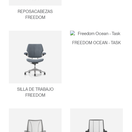
REPOSACABEZAS
FREEDOM
FREEDOM OCEAN - TASK
Clos
Dialo
Registro
Crear una cuenta
Box
REGISTRO
Seleccione su ubicación
SILLA DE TRABAJO
FREEDOM
¿Tiene un código de
REGISTRO
referencia?
SIGN IN WITH SSO