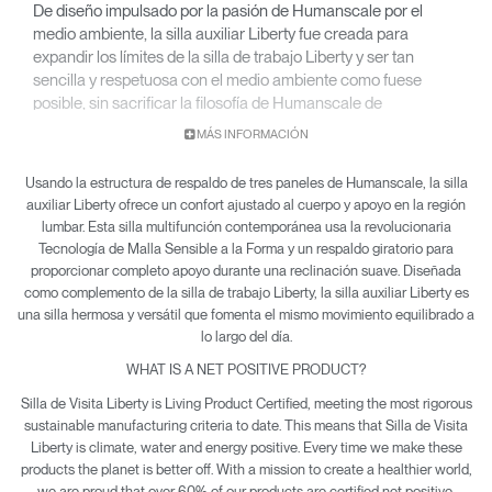
De diseño impulsado por la pasión de Humanscale por el
medio ambiente, la silla auxiliar Liberty fue creada para
expandir los límites de la silla de trabajo Liberty y ser tan
sencilla y respetuosa con el medio ambiente como fuese
posible, sin sacrificar la filosofía de Humanscale de
proporcionar un confort completo y automático. Niels Diffrient
MÁS INFORMACIÓN
desarrolló la silla auxiliar Liberty para que exhibiera la misma
comodidad para todo el cuerpo que brindan las sillas de
Usando la estructura de respaldo de tres paneles de Humanscale, la silla
trabajo de Humanscale, pero fabricada con materiales
auxiliar Liberty ofrece un confort ajustado al cuerpo y apoyo en la región
livianos, reciclables y duraderos.
lumbar. Esta silla multifunción contemporánea usa la revolucionaria
Tecnología de Malla Sensible a la Forma y un respaldo giratorio para
proporcionar completo apoyo durante una reclinación suave. Diseñada
como complemento de la silla de trabajo Liberty, la silla auxiliar Liberty es
una silla hermosa y versátil que fomenta el mismo movimiento equilibrado a
lo largo del día.
WHAT IS A NET POSITIVE PRODUCT?
Silla de Visita Liberty is Living Product Certified, meeting the most rigorous
sustainable manufacturing criteria to date. This means that Silla de Visita
Liberty is climate, water and energy positive. Every time we make these
products the planet is better off. With a mission to create a healthier world,
we are proud that over 60% of our products are certified net positive.