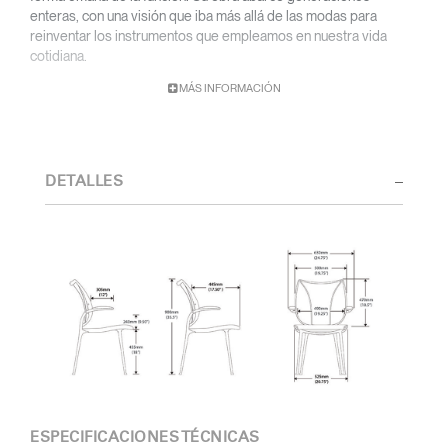
enteras, con una visión que iba más allá de las modas para
reinventar los instrumentos que empleamos en nuestra vida
cotidiana.
MÁS INFORMACIÓN
Con una base académica en diseño y arquitectura y una titulación
de la Cranbrook Academy, Diffrient orientó sus conocimientos
de ingeniería, arquitectura y factores humanos a la creación de
diseños sumamente funcionales y de estética atemporal.
DETALLES
Desde sus primeras obras en los estudios de Eero Saarinen,
Marco Zanuso y Henry Dreyfuss hasta su reciente colaboración
con Humanscale, el talento visionario de Diffrient ha gozado de
un amplio reconocimiento. Entre sus numerosos galardones
destacan el 2002 National Design Award del Museo Nacional de
Diseño Cooper-Hewitt, y el 1999 Chrysler Design Award. En su
última etapa, Diffrient centró sus esfuerzos en diseños
dedicados a espacios de oficina, sobre todo en el ámbito de la
sillería, una categoría en la que lideró múltiples avances
innovadores, desde los cilindros neumáticos para el ajuste de
altura de los asientos hasta la reclinación automática activada por
el peso del usuario.
ESPECIFICACIONES TÉCNICAS