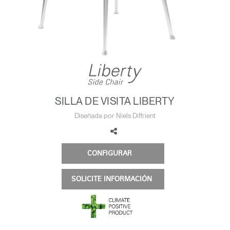
Cambiar región
Opens
Opens
Opens
Opens
Opens
Opens
Opens
to
to
to
to
to
to
to
Facebook
Twitter
Linkedin
Instagram
Humanscale
Pinterest
YouTube
Blog
SILLA DE VISITA LIBERTY
Diseñada por Niels Diffrient
CONFIGURAR
SOLICITE INFORMACIÓN