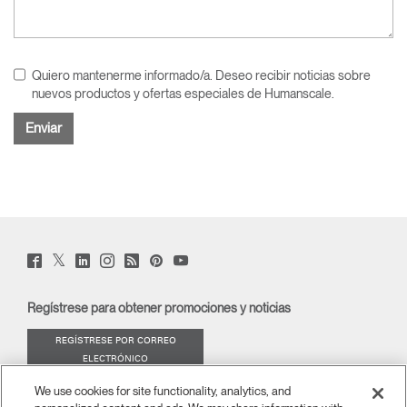
Quiero mantenerme informado/a. Deseo recibir noticias sobre
nuevos productos y ofertas especiales de Humanscale.
Twitter
Facebook
LinkedIn
Instagram
Humanscale
Pinterst
YouTube
(opens
(opens
(opens
(opens
Blog
(opens
(opens
new
new
new
new
(opens
new
new
window)
window)
window)
window)
new
window)
window)
Regístrese para obtener promociones y noticias
window)
REGÍSTRESE POR CORREO
ELECTRÓNICO
We use cookies for site functionality, analytics, and
ACERCA DE