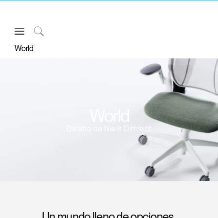
Open
Navigation
Click
World
Menu
to
Inicie sesión o regístrese
Search
PRODUCTOS
ERGONOMÍA
World
RECURSOS
Diseño de Niels Diffrient
ACERCA DE
CONTACTE CON NOSOTROS
Partners
Contactar con la asistencia
Buscar un showroom
Un mundo lleno de opciones,