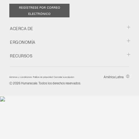
REGÍSTRESE POR CORREO
ELECTRÓNICO
ACERCA DE
ERGONOMÍA
RECURSOS
América Latina
términos y condiciones
Política de privacidad
Cancelar suscripción
Ⓒ 2026 Humanscale. Todos los derechos reservados.