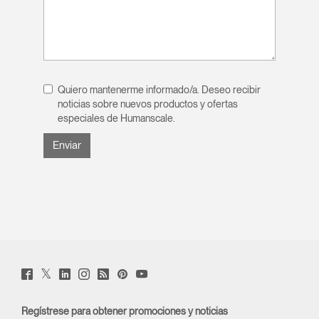
Quiero mantenerme informado/a. Deseo recibir
noticias sobre nuevos productos y ofertas
especiales de Humanscale.
Twitter
Facebook
LinkedIn
Instagram
Humanscale
Pinterst
YouTube
(opens
(opens
(opens
(opens
Blog
(opens
(opens
new
new
new
new
(opens
new
new
window)
window)
window)
window)
new
window)
window)
Regístrese para obtener promociones y noticias
window)