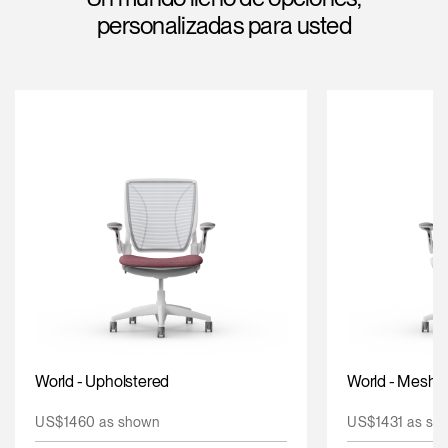
Cambiar región
personalizadas para usted
Opens
Opens
Opens
Opens
Opens
Opens
Opens
to
to
to
to
to
to
to
Facebook
Twitter
Linkedin
Instagram
Humanscale
Pinterest
YouTube
Blog
World - Upholstered
World - Mesh
US$1460 as shown
US$1431 as sh