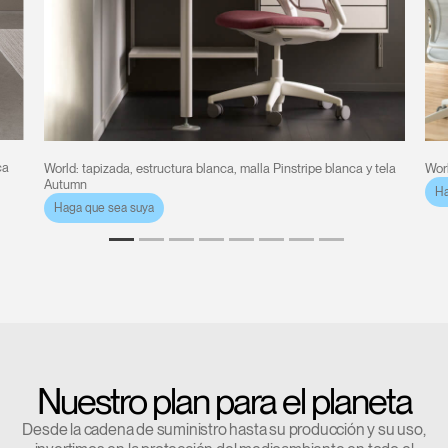
ca
World: tapizada, estructura blanca, malla Pinstripe blanca y tela
Worl
Autumn
Ha
Haga que sea suya
Nuestro plan para el planeta
Desde la cadena de suministro hasta su producción y su uso,