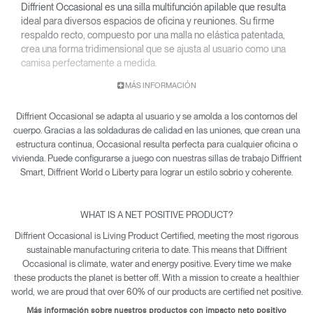
Diffrient Occasional es una silla multifunción apilable que resulta
ideal para diversos espacios de oficina y reuniones. Su firme
respaldo recto, compuesto por una malla no elástica patentada,
crea una forma tridimensional que se ajusta al usuario como una
camisa perfectamente a medida.
MÁS INFORMACIÓN
Diffrient Occasional se adapta al usuario y se amolda a los contornos del
cuerpo. Gracias a las soldaduras de calidad en las uniones, que crean una
estructura continua, Occasional resulta perfecta para cualquier oficina o
vivienda. Puede configurarse a juego con nuestras sillas de trabajo Diffrient
Smart, Diffrient World o Liberty para lograr un estilo sobrio y coherente.
WHAT IS A NET POSITIVE PRODUCT?
Diffrient Occasional is Living Product Certified, meeting the most rigorous
sustainable manufacturing criteria to date. This means that Diffrient
Occasional is climate, water and energy positive. Every time we make
these products the planet is better off. With a mission to create a healthier
world, we are proud that over 60% of our products are certified net positive.
Más información sobre nuestros productos con impacto neto positivo