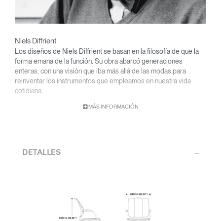
Niels Diffrient
Los diseños de Niels Diffrient se basan en la filosofía de que la
forma emana de la función. Su obra abarcó generaciones
enteras, con una visión que iba más allá de las modas para
reinventar los instrumentos que empleamos en nuestra vida
cotidiana.
MÁS INFORMACIÓN
Con una base académica en diseño y arquitectura y una titulación
de la Cranbrook Academy, Diffrient orientó sus conocimientos
de ingeniería, arquitectura y factores humanos a la creación de
diseños sumamente funcionales y de estética atemporal.
DETALLES
Desde sus primeras obras en los estudios de Eero Saarinen,
Marco Zanuso y Henry Dreyfuss hasta su reciente colaboración
con Humanscale, el talento visionario de Diffrient ha gozado de
un amplio reconocimiento. Entre sus numerosos galardones
destacan el 2002 National Design Award del Museo Nacional de
Diseño Cooper-Hewitt, y el 1999 Chrysler Design Award. En su
última etapa, Diffrient centró sus esfuerzos en diseños