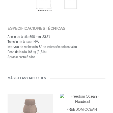
dedicados a espacios de oficina, sobre todo en el ámbito de la
sillería, una categoría en la que lideró múltiples avances
innovadores, desde los cilindros neumáticos para el ajuste de
altura de los asientos hasta la reclinación automática activada por
el peso del usuario.
ESPECIFICACIONES TÉCNICAS
Ancho de la silla: 590 mm (23,2”)
Tamaño de la base: N/A
Intervalo de reclinación: 8° de inclinación del respaldo
Peso de la silla: 9,8 kg (21,5 lb)
Apilable hasta 5 sillas
MÁS SILLAS Y TABURETES
FREEDOM OCEAN -