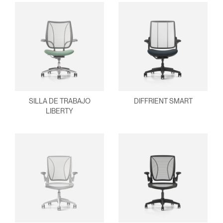
Clos
Dialo
Registro
Crear una cuenta
Box
REGISTRO
Seleccione su ubicación
¿Tiene un código de
REGISTRO
referencia?
SILLA DE TRABAJO
DIFFRIENT SMART
SIGN IN WITH SSO
LIBERTY
¿Ha olvidado su
ENTRAR
contraseña?
Select
América Latina
Region