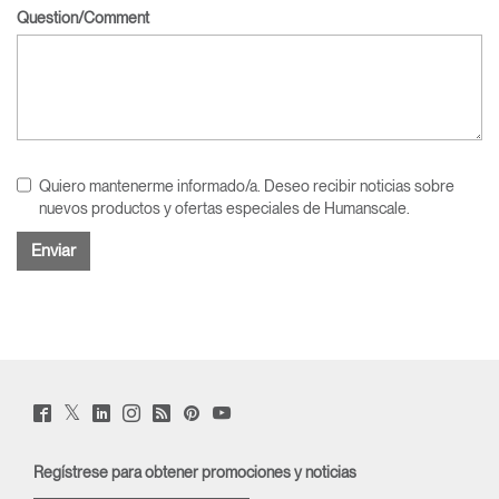
Question/Comment
Quiero mantenerme informado/a. Deseo recibir noticias sobre
nuevos productos y ofertas especiales de Humanscale.
Twitter
Facebook
LinkedIn
Instagram
Humanscale
Pinterst
YouTube
(opens
(opens
(opens
(opens
Blog
(opens
(opens
new
new
new
new
(opens
new
new
window)
window)
window)
window)
new
window)
window)
Regístrese para obtener promociones y noticias
window)