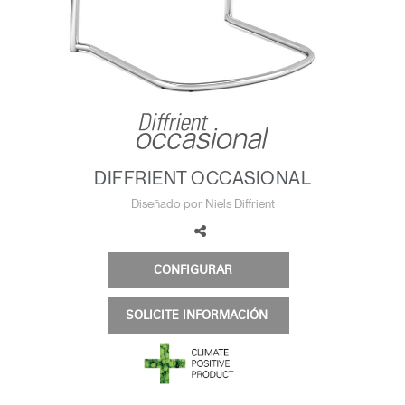
Cambiar región
Opens
Opens
Opens
Opens
Opens
Opens
Opens
to
to
to
to
to
to
to
Facebook
Twitter
Linkedin
Instagram
Humanscale
Pinterest
YouTube
Blog
DIFFRIENT OCCASIONAL
Diseñado por Niels Diffrient
CONFIGURAR
SOLICITE INFORMACIÓN