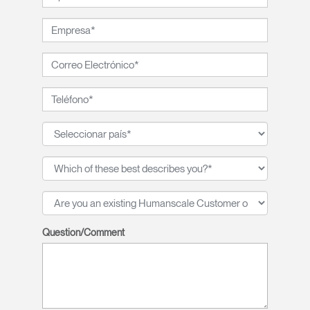
Cambiar región
Opens
Opens
Opens
Opens
Opens
Opens
Opens
to
to
to
to
to
to
to
Facebook
Twitter
Linkedin
Instagram
Humanscale
Pinterest
YouTube
Blog
Clos
Dialo
Registro
Crear una cuenta
Box
REGISTRO
Seleccione su ubicación
Question/Comment
¿Tiene un código de
REGISTRO
referencia?
SIGN IN WITH SSO
¿Ha olvidado su