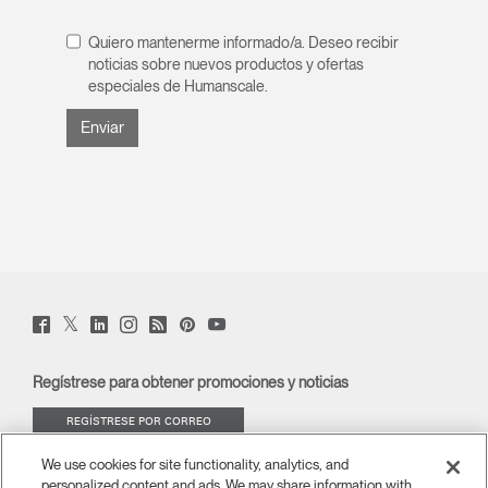
ENTRAR
contraseña?
Select
Quiero mantenerme informado/a. Deseo recibir
América Latina
Region
noticias sobre nuevos productos y ofertas
especiales de Humanscale.
Twitter
Facebook
LinkedIn
Instagram
Humanscale
Pinterst
YouTube
(opens
(opens
(opens
(opens
Blog
(opens
(opens
new
new
new
new
(opens
new
new
window)
window)
window)
window)
new
window)
window)
Regístrese para obtener promociones y noticias
window)
REGÍSTRESE POR CORREO
ELECTRÓNICO
We use cookies for site functionality, analytics, and
personalized content and ads. We may share information with