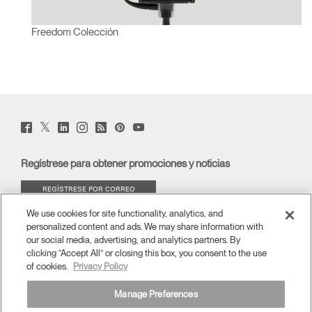
Freedom Colección
Twitter
Facebook
LinkedIn
Instagram
Humanscale
Pinterst
YouTube
(opens
(opens
(opens
(opens
Blog
(opens
(opens
new
new
new
new
(opens
new
new
window)
window)
window)
window)
new
window)
window)
Regístrese para obtener promociones y noticias
window)
REGÍSTRESE POR CORREO
ELECTRÓNICO
We use cookies for site functionality, analytics, and
personalized content and ads. We may share information with
ACERCA DE
our social media, advertising, and analytics partners. By
clicking “Accept All” or closing this box, you consent to the use
of cookies.
Privacy Policy
ERGONOMÍA
Manage Preferences
RECURSOS