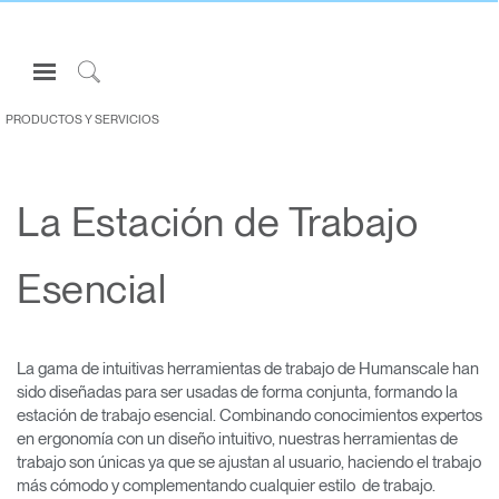
Open
Navigation
Click
Menu
to
PRODUCTOS Y SERVICIOS
Inicie sesión o regístrese
Search
PRODUCTOS
La Estación de Trabajo
ERGONOMÍA
RECURSOS
Esencial
ACERCA DE
CONTACTE CON NOSOTROS
La gama de intuitivas herramientas de trabajo de Humanscale han
sido diseñadas para ser usadas de forma conjunta, formando la
Partners
estación de trabajo esencial. Combinando conocimientos expertos
en ergonomía con un diseño intuitivo, nuestras herramientas de
Contactar con la asistencia
trabajo son únicas ya que se ajustan al usuario, haciendo el trabajo
Buscar un showroom
más cómodo y complementando cualquier estilo de trabajo.