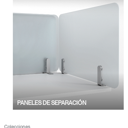
Seleccione su ubicación
¿Tiene un código de
REGISTRO
referencia?
SIGN IN WITH SSO
¿Ha olvidado su
ENTRAR
contraseña?
Select
América Latina
Region
PANELES DE SEPARACIÓN
Colecciones