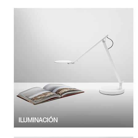
Clos
Dialo
Registro
Crear una cuenta
ILUMINACIÓN
Box
REGISTRO