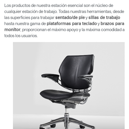
Cambiar región
Los productos de nuestra estación esencial son el núcleo de
cualquier estación de trabajo. Todas nuestras herramientas, desde
Opens
Opens
Opens
Opens
Opens
Opens
Opens
las superficies para trabajar
y
sentado/de pie
sillas de trabajo
to
to
to
to
to
to
to
hasta nuestra gama de
y
plataformas para teclado
brazos para
Facebook
Twitter
Linkedin
Instagram
Humanscale
Pinterest
YouTube
, proporcionan el máximo apoyo y la máxima comodidad a
monitor
Blog
todos los usuarios.