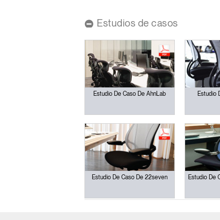
ORGANIZACIÓN DE CABLES
Estudios de casos
HERRAMIENTAS DE OFICINA ERGONÓMICAS
LAB & HEALTHCARE
Regis
Estudio De Caso De AhnLab
Estudio 
R
SIGN 
Estudio De Caso De 22seven
Estudio De 
¿Ha ol
América L