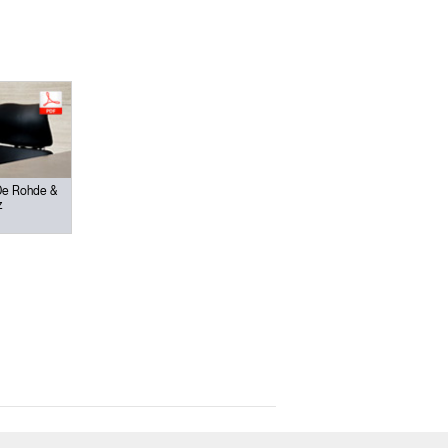
Close
Dialog
Box
De Rohde &
z
encia?