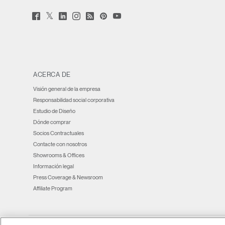
Twitter
Facebook
LinkedIn
Instagram
Humanscale
Pinterst
YouTube
(opens
(opens
(opens
(opens
Blog
(opens
(opens
new
new
new
new
(opens
new
new
window)
window)
window)
window)
new
window)
window)
window)
ACERCA DE
Visión general de la empresa
Responsabilidad social corporativa
Estudio de Diseño
Dónde comprar
Socios Contractuales
Contacte con nosotros
Showrooms & Offices
Información legal
Press Coverage & Newsroom
Affiliate Program