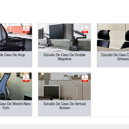
Seleccione su ubicación
tro
Crear una cuenta
REGISTRO
De Caso De Arup
Estudio De Caso De Double
Estudio De Caso 
Negative
Schwar
¿Tiene un código de refer
EGISTRO
IN WITH SSO
Caso De Westin New
Estudio De Caso De Vertical
York
Screen
ENTRAR
vidado su contraseña?
Select
atina
Region