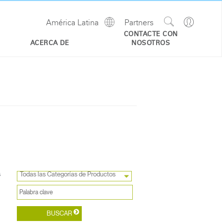
Show
Go
América Latina
Partners
Regions
Search
to
CONTACTE CON
Site
Profile
ACERCA DE
NOSOTROS
s
Todas las Categorías de Productos