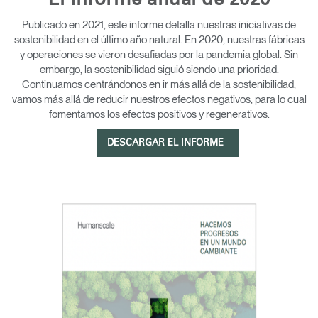
El Informe anual de 2020
Cambiar región
Publicado en 2021, este informe detalla nuestras iniciativas de
sostenibilidad en el último año natural. En 2020, nuestras fábricas
Opens
Opens
Opens
Opens
Opens
Opens
Opens
y operaciones se vieron desafiadas por la pandemia global. Sin
to
to
to
to
to
to
to
Facebook
Twitter
Linkedin
Instagram
Humanscale
Pinterest
YouTube
embargo, la sostenibilidad siguió siendo una prioridad.
Blog
Continuamos centrándonos en ir más allá de la sostenibilidad,
vamos más allá de reducir nuestros efectos negativos, para lo cual
fomentamos los efectos positivos y regenerativos.
DESCARGAR EL INFORME