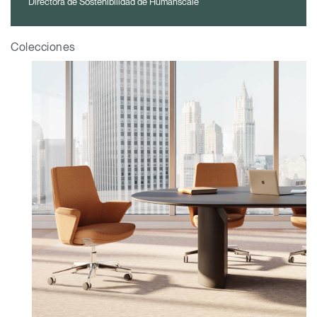
Directora de Sostenibilidad de Humanscale
REGISTRO
Seleccione su ubicación
Colecciones
¿Tiene un código de
REGISTRO
referencia?
SIGN IN WITH SSO
¿Ha olvidado su
ENTRAR
contraseña?
Select
América Latina
Region