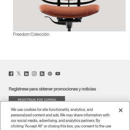
Freedom Colección
Twitter
Facebook
LinkedIn
Instagram
Humanscale
Pinterst
YouTube
(opens
(opens
(opens
(opens
Blog
(opens
(opens
new
new
new
new
(opens
new
new
window)
window)
window)
window)
new
window)
window)
Regístrese para obtener promociones y noticias
window)
REGÍSTRESE POR CORREO
ELECTRÓNICO
We use cookies for site functionality, analytics, and
personalized content and ads. We may share information with
ACERCA DE
our social media, advertising, and analytics partners. By
clicking “Accept All” or closing this box, you consent to the use