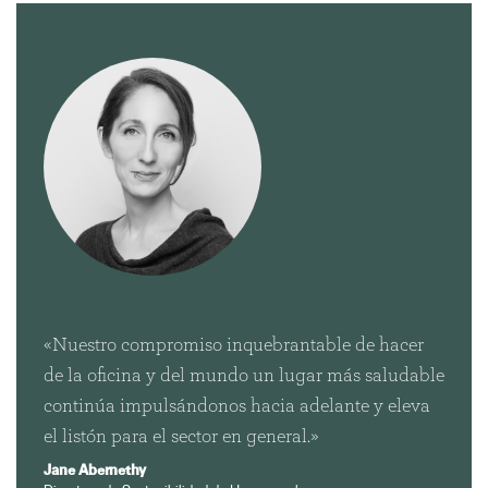
«Nuestro compromiso inquebrantable de hacer
de la oficina y del mundo un lugar más saludable
continúa impulsándonos hacia adelante y eleva
Clos
el listón para el sector en general.»
Dialo
Registro
Crear una cuenta
Box
Jane Abernethy