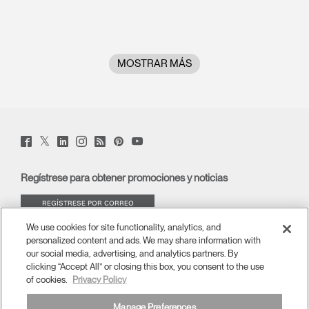
MOSTRAR MÁS
Twitter
Facebook
LinkedIn
Instagram
Humanscale
Pinterst
YouTube
(opens
(opens
(opens
(opens
Blog
(opens
(opens
new
new
new
new
(opens
new
new
window)
window)
window)
window)
new
window)
window)
Regístrese para obtener promociones y noticias
window)
REGÍSTRESE POR CORREO
ELECTRÓNICO
We use cookies for site functionality, analytics, and
personalized content and ads. We may share information with
ACERCA DE
our social media, advertising, and analytics partners. By
clicking “Accept All” or closing this box, you consent to the use
of cookies.
Privacy Policy
ERGONOMÍA
Manage Preferences