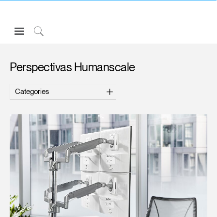
Open
Navigation
Click
Menu
to
Inicie sesión o regístrese
Search
Perspectivas Humanscale
PRODUCTOS
ERGONOMÍA
RECURSOS
ACERCA DE
CONTACTE CON NOSOTROS
Partners
Contactar con la asistencia
Buscar un showroom