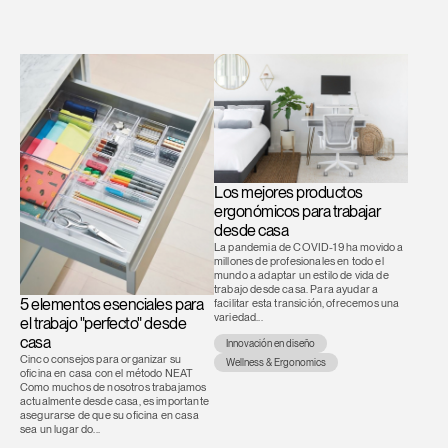
Region
Los mejores productos
ergonómicos para trabajar
desde casa
La pandemia de COVID-19 ha movido a
millones de profesionales en todo el
mundo a adaptar un estilo de vida de
trabajo desde casa. Para ayudar a
5 elementos esenciales para
facilitar esta transición, ofrecemos una
variedad...
el trabajo "perfecto" desde
casa
Innovación en diseño
Cinco consejos para organizar su
Wellness & Ergonomics
oficina en casa con el método NEAT
Como muchos de nosotros trabajamos
actualmente desde casa, es importante
asegurarse de que su oficina en casa
sea un lugar do...