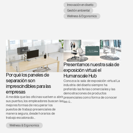
Innovación en diseño
Gestión ambiental
Wellness & Ergonomics
Clos
Dialo
Registro
Crear una cuenta
Box
REGISTRO
Presentamos nuestra sala de
Seleccione su ubicación
exposición virtual: el
Por qué los paneles de
Humanscale Hub
separación son
Conozca la sala de exposición virtual La
industria del diseño siempre ha
imprescindibles para las
¿Tiene un código de
REGISTRO
preferido las ferias comerciales y las
empresas
referencia?
demostraciones de productos
A medida que las oficinas vuelven a abrir
presenciales como forma de conocer
sus puertas, los empleadores buscan las
las ú...
SIGN IN WITH SSO
mejores formas de recuperar los
puestos de trabajo presenciales de
manera segura, desde horarios de
¿Ha olvidado su
trabajo escalonado...
ENTRAR
contraseña?
Wellness & Ergonomics
Select
América Latina