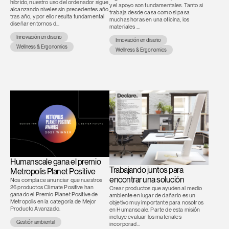
híbrido, nuestro uso del ordenador sigue
y el apoyo son fundamentales. Tanto si
alcanzando niveles sin precedentes año
trabaja desde casa como si pasa
tras año, y por ello resulta fundamental
muchas horas en una oficina, los
diseñar entornos d...
materiales ...
Innovación en diseño
Innovación en diseño
Wellness & Ergonomics
Wellness & Ergonomics
Humanscale gana el premio
Trabajando juntos para
Metropolis Planet Positive
encontrar una solución
Nos complace anunciar que nuestros
26 productos Climate Positive han
Crear productos que ayuden al medio
ganado el Premio Planet Positive de
ambiente en lugar de dañarlo es un
Metropolis en la categoría de Mejor
objetivo muy importante para nosotros
Producto Avanzado.
en Humanscale. Parte de esta misión
incluye evaluar los materiales
Gestión ambiental
incorporad...