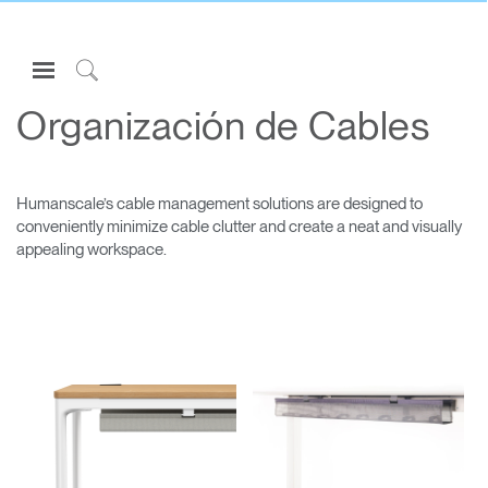
Open
Navigation
Click
Menu
to
Organización de Cables
Inicie sesión o regístrese
Search
PRODUCTOS
Humanscale’s cable management solutions are designed to
ERGONOMÍA
conveniently minimize cable clutter and create a neat and visually
appealing workspace.
RECURSOS
ACERCA DE
CONTACTE CON NOSOTROS
Partners
Clos
Dialo
Registro
Contactar con la asistencia
Crear una cuenta
Box
Buscar un showroom