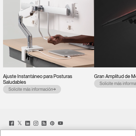
Ajuste Instantáneo para Posturas
Gran Amplitud de M
Saludables
Solicite más inform
Solicite más información
Twitter
Facebook
LinkedIn
Instagram
Humanscale
Pinterst
YouTube
(opens
(opens
(opens
(opens
Blog
(opens
(opens
new
new
new
new
(opens
new
new
window)
window)
window)
window)
new
window)
window)