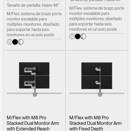
Tamaño de pantalla: Hasta 48"
M/Flex: sistema de brazo porta
monitor escalable para
M/Flex: sistema de brazo porta
múltiples monitores, diseñado
monitor escalable para
para soportar hasta seis
múltiples monitores, diseñado
monitores en un solo poste
para soportar hasta seis
monitores en un solo poste
M/Flex with M8 Pro
M/Flex with M8 Pro
Stacked Dual Monitor Arm
Stacked Dual Monitor Arm
Clos
with Extended Reach
with Fixed Depth
Dialo
Registro
Crear una cuenta