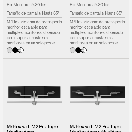
Box
For Monitors: 9-30 lbs
For Monitors: 9-30 lbs
Tamaño de pantalla: Hasta 65"
Tamaño de pantalla: Hasta 65"
REGISTRO
Seleccione su ubicación
M/Flex: sistema de brazo porta
M/Flex: sistema de brazo porta
monitor escalable para
monitor escalable para
múltiples monitores, diseñado
múltiples monitores, diseñado
para soportar hasta seis
para soportar hasta seis
¿Tiene un código de
REGISTRO
monitores en un solo poste
monitores en un solo poste
referencia?
SIGN IN WITH SSO
¿Ha olvidado su
ENTRAR
contraseña?
Select
América Latina
Region
M/Flex with M2 Pro Triple
M/Flex with M2 Pro Triple