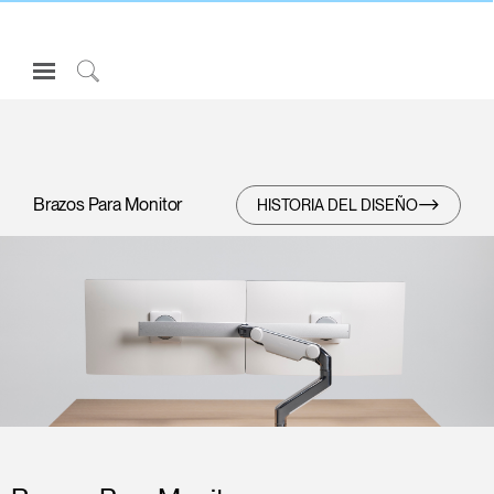
Open
Navigation
Click
Menu
to
Inicie sesión o regístrese
Search
PRODUCTOS
Brazos Para Monitor
HISTORIA DEL DISEÑO
ERGONOMÍA
RECURSOS
ACERCA DE
CONTACTE CON NOSOTROS
Partners
Contactar con la asistencia
Buscar un showroom