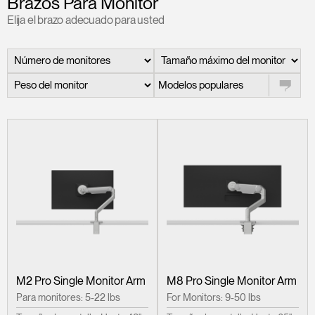
Brazos Para Monitor
Cambiar región
Elija el brazo adecuado para usted
Opens
Opens
Opens
Opens
Opens
Opens
Opens
to
to
to
to
to
to
to
Facebook
Twitter
Linkedin
Instagram
Humanscale
Pinterest
YouTube
Blog
Modelos populares
M2 Pro Single Monitor Arm
M8 Pro Single Monitor Arm
Para monitores: 5-22 lbs
For Monitors: 9-50 lbs