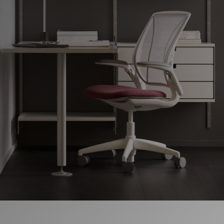
Cambiar región
Opens
Opens
Opens
Opens
Opens
Opens
Opens
to
to
to
to
to
to
to
Facebook
Twitter
Linkedin
Instagram
Humanscale
Pinterest
YouTube
Blog