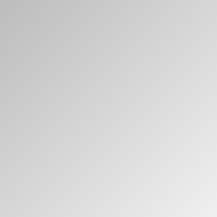
Clos
Dialo
Registro
Crear una cuenta
Box
REGISTRO
Seleccione su ubicación
¿Tiene un código de
REGISTRO
referencia?
SIGN IN WITH SSO
¿Ha olvidado su
ENTRAR
contraseña?
Select
América Latina
Region