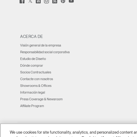
Facebook
LinkedIn
Instagram
Humanscale
Pinterst
YouTube
(opens
(opens
(opens
(opens
Blog
(opens
(opens
new
new
new
new
(opens
new
new
window)
window)
window)
window)
new
window)
window)
window)
ACERCA DE
Visión general de la empresa
Responsabilidad social corporativa
Estudio de Diseño
Dónde comprar
Socios Contractuales
Contacte con nosotros
Showrooms & Offices
Información legal
Press Coverage & Newsroom
Affiliate Program
We use cookies for site functionality, analytics, and personalized content 
Ⓒ 2026 Humanscale. Todos los derechos reservados.
términos y condiciones
Po