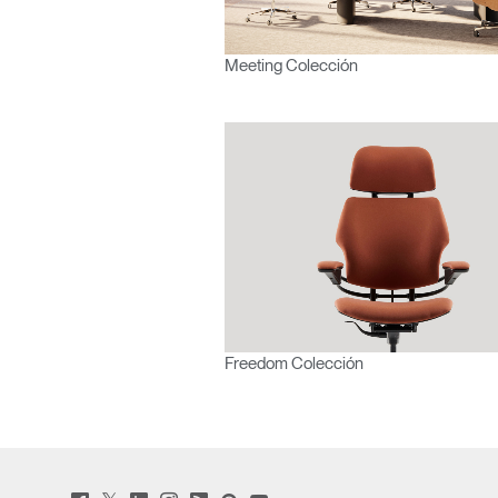
Meeting Colección
R
SIGN 
¿Ha ol
América L
Freedom Colección
Twitter