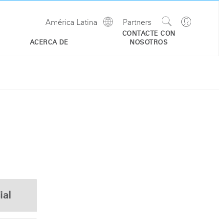
Show
Go
América Latina
Partners
Regions
Search
to
CONTACTE CON
Site
Profile
ACERCA DE
NOSOTROS
ial