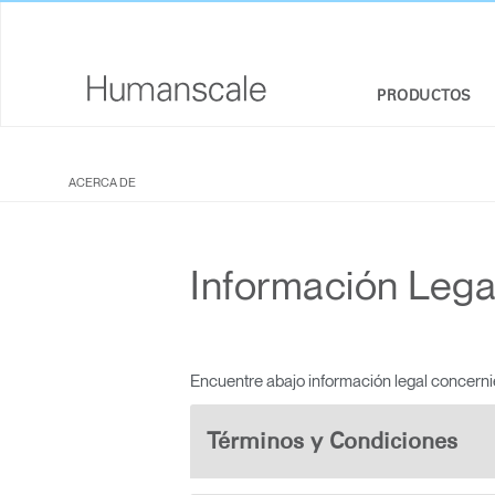
PRODUCTOS
SILLAS Y TABURETES
CONJUNTO DE HERRAMIENTAS DE DISEÑO
VISIÓN GENERAL DE LA EMPRESA
ACERCA DE
SENTADO/DE PIE
BIBLIOTECA DE DESCARGAS
RESPONSABILIDAD SOCIAL CORPORATIVA
BRAZOS PARA MONITOR Y DOCKS
VEA, ESCUCHE, CONOZCA
ESTUDIO DE DISEÑO
Información Lega
INTEGRADOS
PRICING GUIDES
NEWSROOM
SISTEMAS PARA TECLADOS
DÓNDE COMPRAR
ILUMINACIÓN
Encuentre abajo información legal concern
SOCIOS CONTRACTUALES
PANELES DE SEPARACIÓN
Términos y Condiciones
GOVERNMENT & EDUCATION
HERRAMIENTAS TECNOLÓGICAS