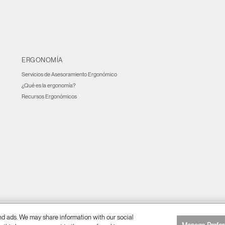
ERGONOMÍA
Servicios de Asesoramiento Ergonómico
¿Qué es la ergonomía?
Recursos Ergonómicos
and ads. We may share information with our social
Cookie Preferences
lítica de privacidad
Accesibilidad web
Cancelar suscripción