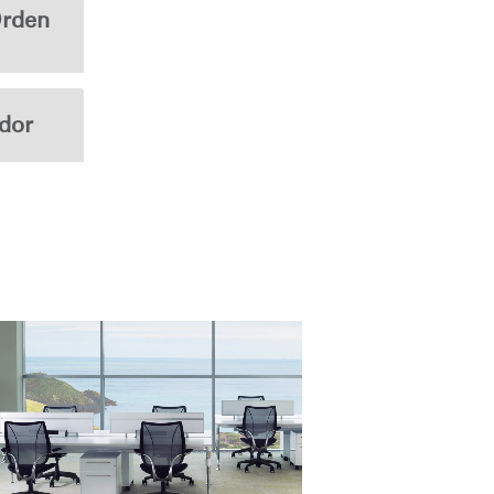
Orden
dor
Close
Dialog
Box