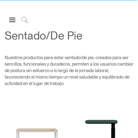
Open
Navigation
Click
Menu
to
Sentado/De Pie
Inicie sesión o regístrese
Search
PRODUCTOS
Nuestros productos para estar sentado/de pie, creados para ser
ERGONOMÍA
sencillos, funcionales y duraderos, permiten a los usuarios cambiar
de postura sin esfuerzo a lo largo de la jornada laboral,
RECURSOS
favoreciendo al mismo tiempo un nivel saludable y equilibrado de
ACERCA DE
actividad en el lugar de trabajo.
CONTACTE CON NOSOTROS
Partners
Contactar con la asistencia
Buscar un showroom