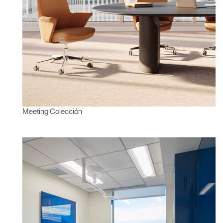
Meeting Colección
Clos
Dialo
Registro
Crear una cuenta
Box
REGISTRO
Seleccione su ubicación
¿Tiene un código de
REGISTRO
referencia?