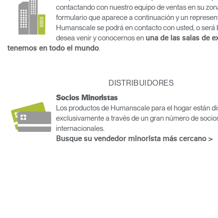
Cambiar región
contactando con nuestro equipo de ventas en su zon
formulario que aparece a continuación y un represen
Humanscale se podrá en contacto con usted, o será b
Opens
Opens
Opens
Opens
Opens
Opens
Opens
to
to
to
to
desea venir y conocernos en
to
to
to
una de las salas de 
Facebook
Twitter
Linkedin
Instagram
Humanscale
Pinterest
YouTube
.
tenemos en todo el mundo
Blog
DISTRIBUIDORES
Socios Minoristas
Los productos de Humanscale para el hogar están di
exclusivamente a través de un gran número de socio
internacionales.
Busque su vendedor minorista más cercano >