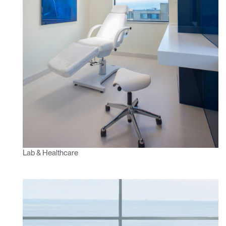
SIGN IN WITH SSO
¿Ha olvidado su
ENTRAR
contraseña?
Select
América Latina
Region
Lab & Healthcare