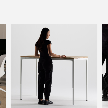
Clos
Dialo
Registro
Crear una cuenta
Box
REGISTRO
Seleccione su ubicación