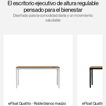
El escritorio ejecutivo de altura regulable
Cambiar región
pensado para el bienestar
Opens
Opens
Opens
Opens
Opens
Opens
Opens
Diseñado para la comodidad diaria y un movimiento
to
to
to
to
to
to
to
saludable
Facebook
Twitter
Linkedin
Instagram
Humanscale
Pinterest
YouTube
Blog
eFloat Quattro - Roble blanco macizo
eFloat Quattro