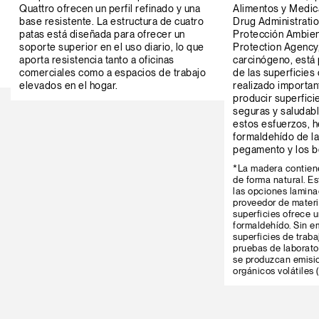
Quattro ofrecen un perfil refinado y una
Alimentos y Medi
base resistente. La estructura de cuatro
Drug Administratio
patas está diseñada para ofrecer un
Protección Ambien
soporte superior en el uso diario, lo que
Protection Agency
aporta resistencia tanto a oficinas
carcinógeno, está 
comerciales como a espacios de trabajo
de las superficies
elevados en el hogar.
realizado importan
producir superfici
seguras y saludabl
estos esfuerzos, 
formaldehído de la 
pegamento y los b
*La madera contien
de forma natural. Es
las opciones lamina
proveedor de materi
superficies ofrece 
formaldehído. Sin e
superficies de trab
pruebas de laborato
se produzcan emisi
orgánicos volátiles