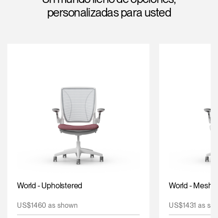
Cambiar región
personalizadas para usted
Opens
Opens
Opens
Opens
Opens
Opens
Opens
to
to
to
to
to
to
to
Facebook
Twitter
Linkedin
Instagram
Humanscale
Pinterest
YouTube
Blog
World - Upholstered
World - Mesh
US$1460 as shown
US$1431 as sh