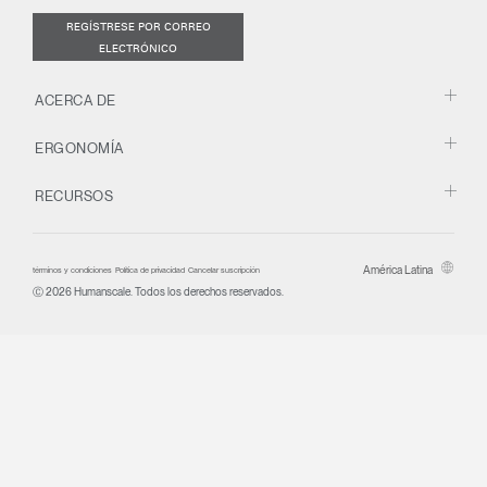
REGÍSTRESE POR CORREO
ELECTRÓNICO
ACERCA DE
ERGONOMÍA
RECURSOS
América Latina
términos y condiciones
Política de privacidad
Cancelar suscripción
Ⓒ 2026 Humanscale. Todos los derechos reservados.