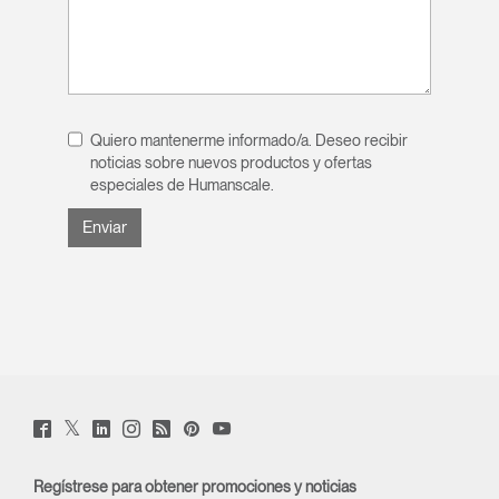
Quiero mantenerme informado/a. Deseo recibir
noticias sobre nuevos productos y ofertas
especiales de Humanscale.
Twitter
Facebook
LinkedIn
Instagram
Humanscale
Pinterst
YouTube
(opens
(opens
(opens
(opens
Blog
(opens
(opens
new
new
new
new
(opens
new
new
window)
window)
window)
window)
new
window)
window)
Regístrese para obtener promociones y noticias
window)