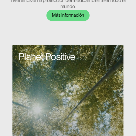
Clos
invertimos en la protección del medioambiente en todo el
mundo.
Dialo
Registro
Crear una cuenta
Box
Más información
REGISTRO
Seleccione su ubicación
¿Tiene un código de
REGISTRO
referencia?
Planet Positive
SIGN IN WITH SSO
¿Ha olvidado su
ENTRAR
contraseña?
Select
América Latina
Region