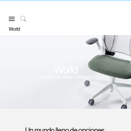
Open
Navigation
Click
World
Menu
to
Inicie sesión o regístrese
Search
PRODUCTOS
ERGONOMÍA
World
RECURSOS
Diseño de Niels Diffrient
ACERCA DE
CONTACTE CON NOSOTROS
Partners
Contactar con la asistencia
Buscar un showroom
Un mundo lleno de opciones,