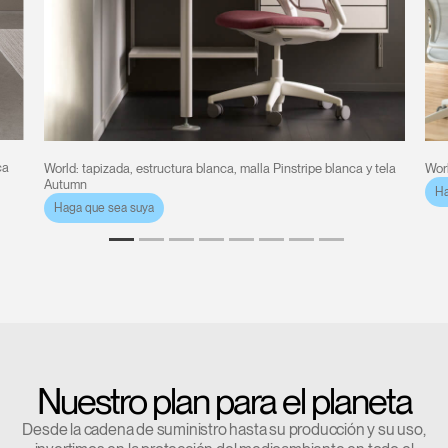
ca
World: tapizada, estructura blanca, malla Pinstripe blanca y tela
Worl
Autumn
Ha
Haga que sea suya
Nuestro plan para el planeta
Desde la cadena de suministro hasta su producción y su uso,