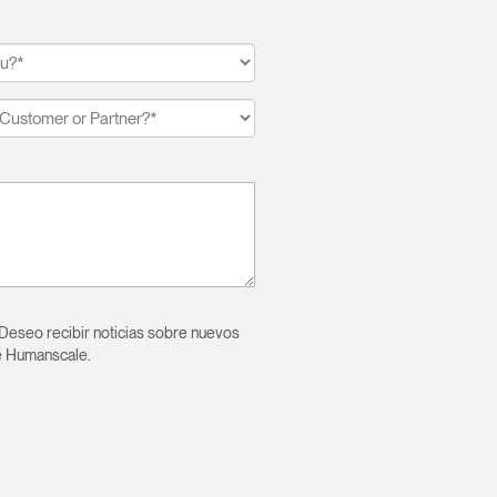
Close
Dialog
Box
eseo recibir noticias sobre nuevos
encia?
e Humanscale.