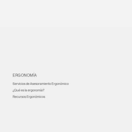
Select
atina
Region
ERGONOMÍA
Servicios de Asesoramiento Ergonómico
¿Qué es la ergonomía?
Recursos Ergonómicos