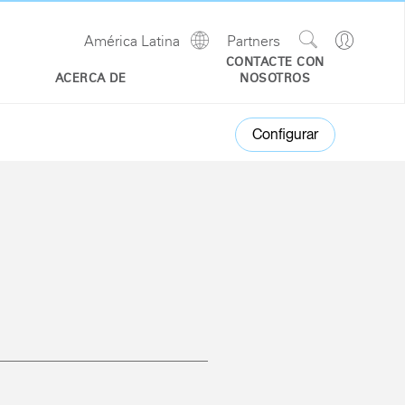
Show
Go
América Latina
Partners
Regions
Search
to
CONTACTE CON
Site
Profile
ACERCA DE
NOSOTROS
Configurar