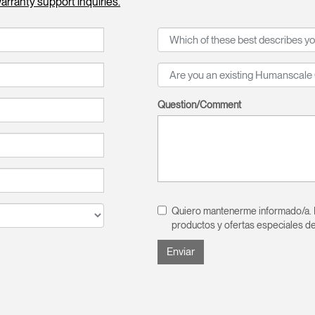
warranty support inquiries.
Seleccione su ubicación
Question/Comment
tro
Crear una cuenta
REGISTRO
Quiero mantenerme informado/a. D
¿Tiene un código de refer
productos y ofertas especiales d
EGISTRO
IN WITH SSO
ENTRAR
vidado su contraseña?