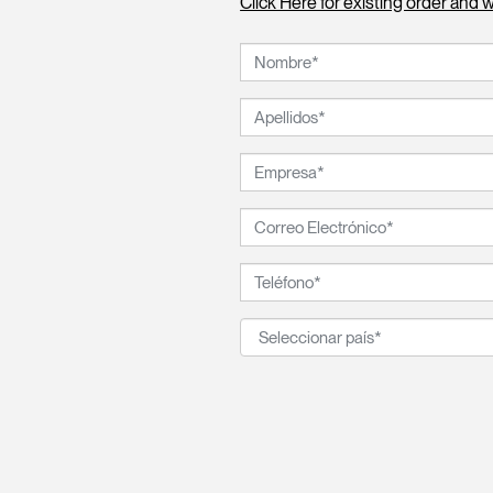
Click Here for existing order and 
ORGANIZACIÓN DE CABLES
HERRAMIENTAS DE OFICINA ERGONÓMICAS
LAB & HEALTHCARE
Regis
R
SIGN 
¿Ha ol