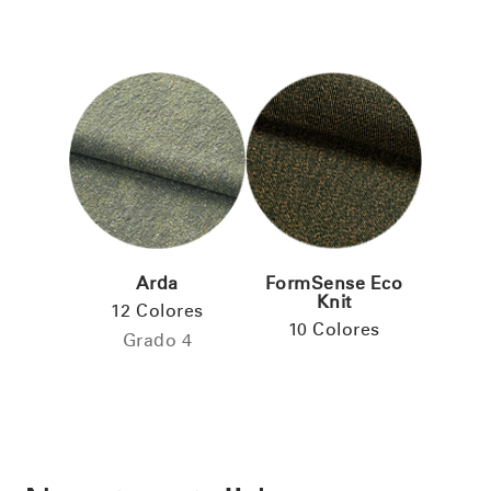
Arda
FormSense Eco
Knit
12 Colores
10 Colores
Grado 4
Clos
Dialo
Registro
Crear una cuenta
Box
REGISTRO
Seleccione su ubicación