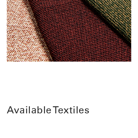
Cambiar región
Opens
Opens
Opens
Opens
Opens
Opens
Opens
to
to
to
to
to
to
to
Facebook
Twitter
Linkedin
Instagram
Humanscale
Pinterest
YouTube
Blog
Available Textiles