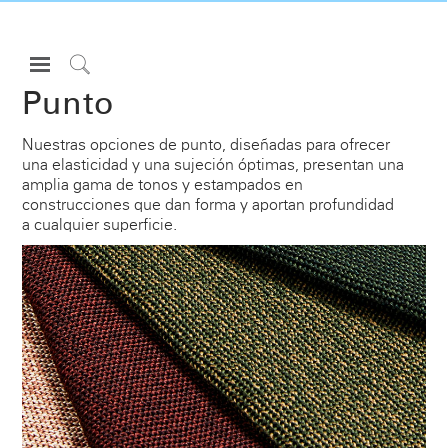
Open
Navigation
Click
Punto
Menu
to
Inicie sesión o regístrese
Search
Nuestras opciones de punto, diseñadas para ofrecer
una elasticidad y una sujeción óptimas, presentan una
PRODUCTOS
amplia gama de tonos y estampados en
ERGONOMÍA
construcciones que dan forma y aportan profundidad
a cualquier superficie.
RECURSOS
ACERCA DE
CONTACTE CON NOSOTROS
Partners
Contactar con la asistencia
Buscar un showroom