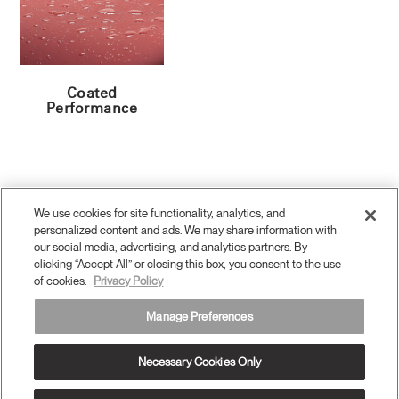
Coated
Performance
We use cookies for site functionality, analytics, and
personalized content and ads. We may share information with
our social media, advertising, and analytics partners. By
Twitter
clicking “Accept All” or closing this box, you consent to the use
Facebook
LinkedIn
Instagram
Humanscale
Pinterst
YouTube
(opens
(opens
(opens
(opens
Blog
(opens
(opens
of cookies.
Privacy Policy
new
new
new
new
(opens
new
new
window)
window)
window)
window)
new
window)
window)
Regístrese para obtener promociones y noticias
window)
Manage Preferences
REGÍSTRESE POR CORREO
Necessary Cookies Only
ELECTRÓNICO