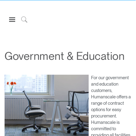
Open
Navigation
Click
Menu
to
Inicie sesión o regístrese
Search
PRODUCTOS
Government & Education
ERGONOMÍA
RECURSOS
For our government
ACERCA DE
and education
customers,
CONTACTE CON NOSOTROS
Humanscale offers a
range of contract
options for easy
Partners
procurement.
Contactar con la asistencia
Humanscale is
committed to
Buscar un showroom
providing all facilities