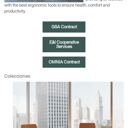
Cambiar región
with the best ergonomic tools to ensure health, comfort and
productivity.
Opens
Opens
Opens
Opens
Opens
Opens
Opens
to
to
to
to
to
to
to
GSA Contract
Facebook
Twitter
Linkedin
Instagram
Humanscale
Pinterest
YouTube
Blog
E&I Cooperative
Services
OMNIA Contract
Colecciones