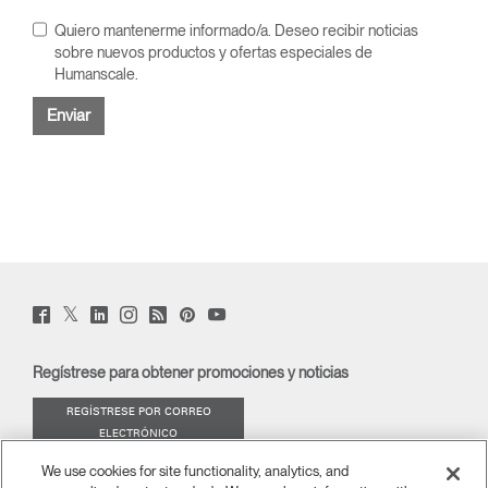
Quiero mantenerme informado/a. Deseo recibir noticias
sobre nuevos productos y ofertas especiales de
Humanscale.
Twitter
Facebook
LinkedIn
Instagram
Humanscale
Pinterst
YouTube
(opens
(opens
(opens
(opens
Blog
(opens
(opens
new
new
new
new
(opens
new
new
window)
window)
window)
window)
new
window)
window)
Regístrese para obtener promociones y noticias
window)
REGÍSTRESE POR CORREO
ELECTRÓNICO
We use cookies for site functionality, analytics, and
ACERCA DE