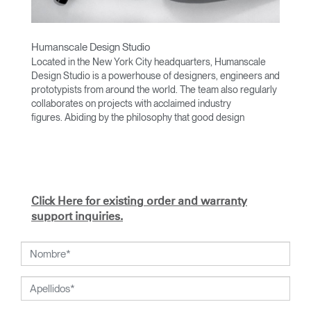
Humanscale Design Studio
Located in the New York City headquarters, Humanscale
Design Studio is a powerhouse of designers, engineers and
prototypists from around the world. The team also regularly
collaborates on projects with acclaimed industry
figures. Abiding by the philosophy that good design
achieves more with less, the team specializes in solving
functional problems with simple, efficient designs. A holistic
approach is taken to ergonomics, with the user experience
and interaction with the product front of mind.
The design team’s award-winning innovations are backed by
Click Here for existing order and warranty
their thorough research into workplace trends and by
support inquiries.
working closely with Humanscale's inhouse team of
ergonomics consultants.