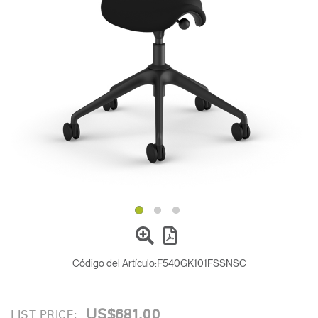
Cambiar región
Opens
Opens
Opens
Opens
Opens
Opens
Opens
to
to
to
to
to
to
to
Facebook
Twitter
Linkedin
Instagram
Humanscale
Pinterest
YouTube
Blog
Código del Artículo:
F540GK101FSSNSC
US$681.00
LIST PRICE: