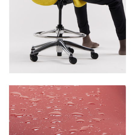
Clos
Dialo
Registro
Crear una cuenta
Box
REGISTRO
Seleccione su ubicación
REGISTRO
SIGN IN WITH SSO