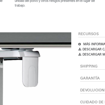
de
unidad del polvo y otros riesgos presentes en el lugar de
trabajo.
RECURSOS
MÁS INFORMA
DESCARGAR C
Seleccione su ubicación
DESCARGAR M
SHIPPING
tro
Crear una cuenta
GARANTÍA
REGISTRO
DEVOLUCION
CUIDADO DE