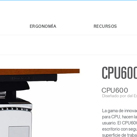
ERGONOMÍA
RECURSOS
CPU600
Diseñado por del E
La gama de innova
para CPU, hacen la
usuario. El CPU600
escritorio con seg
superficie de trabaj