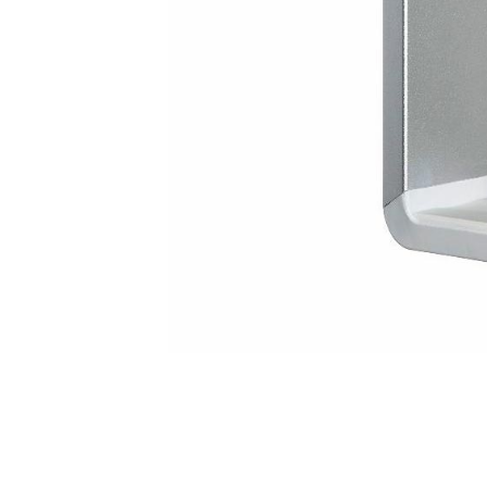
R
SIGN 
¿Ha ol
América L