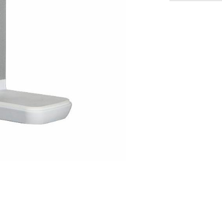
¿Tiene un código de refer
EGISTRO
IN WITH SSO
ENTRAR
vidado su contraseña?
Select
atina
Region