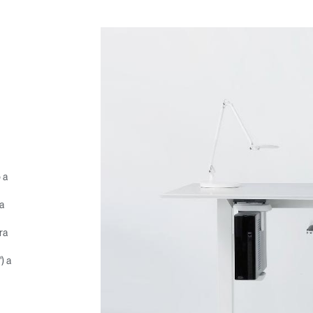
 a
a
ra
) a