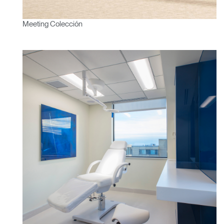
REGISTRO
Seleccione su ubicación
Meeting Colección
¿Tiene un código de
REGISTRO
referencia?
SIGN IN WITH SSO
¿Ha olvidado su
ENTRAR
contraseña?
Select
América Latina
Region