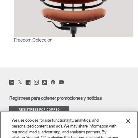
Freedom Colección
Twitter
Facebook
LinkedIn
Instagram
Humanscale
Pinterst
YouTube
(opens
(opens
(opens
(opens
Blog
(opens
(opens
new
new
new
new
(opens
new
new
window)
window)
window)
window)
new
window)
window)
Regístrese para obtener promociones y noticias
window)
REGÍSTRESE POR CORREO
ELECTRÓNICO
We use cookies for site functionality, analytics, and
personalized content and ads. We may share information with
ACERCA DE
our social media, advertising, and analytics partners. By
clicking “Accept All” or closing this box, you consent to the use