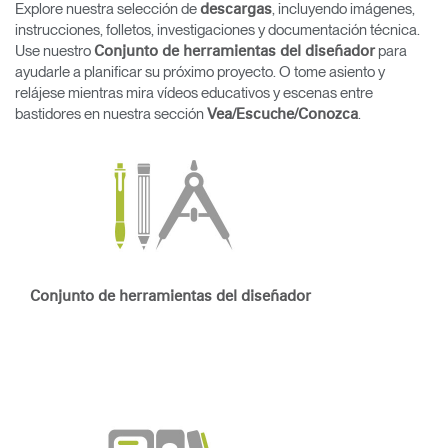
Explore nuestra selección de
, incluyendo imágenes,
descargas
Cambiar región
instrucciones, folletos, investigaciones y documentación técnica.
Use nuestro
para
Conjunto de herramientas del diseñador
Opens
Opens
Opens
Opens
Opens
Opens
Opens
ayudarle a planificar su próximo proyecto. O tome asiento y
to
to
to
to
to
to
to
relájese mientras mira vídeos educativos y escenas entre
Facebook
Twitter
Linkedin
Instagram
Humanscale
Pinterest
YouTube
Blog
bastidores en nuestra sección
.
Vea/Escuche/Conozca
Conjunto de herramientas del diseñador