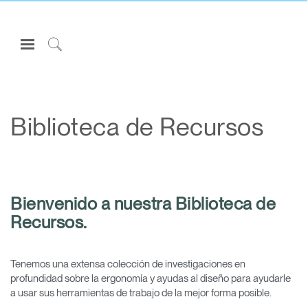
Open
Navigation
Click
Menu
to
Inicie sesión o regístrese
Search
PRODUCTOS
Biblioteca de Recursos
ERGONOMÍA
RECURSOS
ACERCA DE
Bienvenido a nuestra Biblioteca de
CONTACTE CON NOSOTROS
Recursos.
Partners
Tenemos una extensa colección de investigaciones en
Contactar con la asistencia
profundidad sobre la ergonomía y ayudas al diseño para ayudarle
a usar sus herramientas de trabajo de la mejor forma posible.
Buscar un showroom