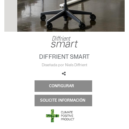
Cambiar región
Opens
Opens
Opens
Opens
Opens
Opens
Opens
to
to
to
to
to
to
to
Facebook
Twitter
Linkedin
Instagram
Humanscale
Pinterest
YouTube
Blog
DIFFRIENT SMART
Diseñada por Niels Diffrient
CONFIGURAR
SOLICITE INFORMACIÓN