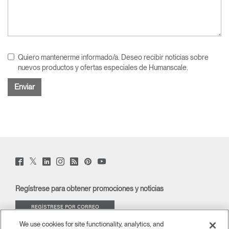
Quiero mantenerme informado/a. Deseo recibir noticias sobre
nuevos productos y ofertas especiales de Humanscale.
Twitter
Facebook
LinkedIn
Instagram
Humanscale
Pinterst
YouTube
(opens
(opens
(opens
(opens
Blog
(opens
(opens
new
new
new
new
(opens
new
new
window)
window)
window)
window)
new
window)
window)
Regístrese para obtener promociones y noticias
window)
REGÍSTRESE POR CORREO
ELECTRÓNICO
We use cookies for site functionality, analytics, and