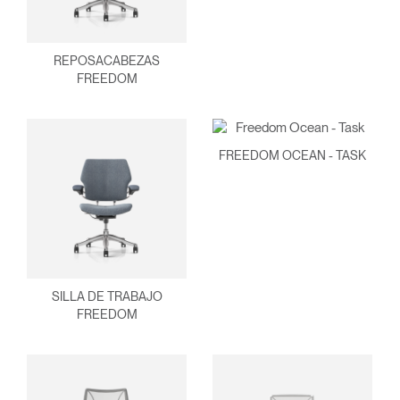
REPOSACABEZAS
FREEDOM
FREEDOM OCEAN - TASK
Clos
Dialo
Registro
Crear una cuenta
Box
REGISTRO
Seleccione su ubicación
SILLA DE TRABAJO
¿Tiene un código de
FREEDOM
REGISTRO
referencia?
SIGN IN WITH SSO