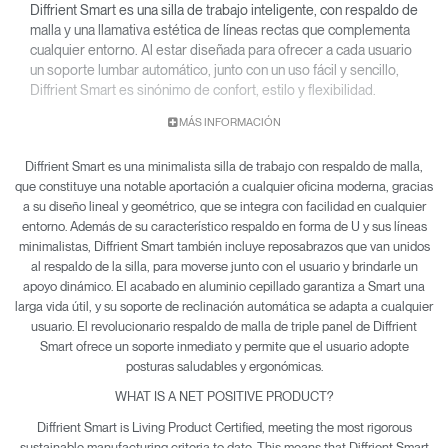
Diffrient Smart es una silla de trabajo inteligente, con respaldo de
malla y una llamativa estética de líneas rectas que complementa
cualquier entorno. Al estar diseñada para ofrecer a cada usuario
un soporte lumbar automático, junto con un uso fácil y sencillo,
Diffrient Smart es sinónimo de confort, estilo y flexibilidad.
Diffrient Smart es un diseño de Niels Diffrient y, al igual que las
MÁS INFORMACIÓN
sillas Liberty y Diffrient World de Humanscale, incorpora la
revolucionaria tecnología Form-Sensing Mesh (malla sensible a
Diffrient Smart es una minimalista silla de trabajo con respaldo de malla,
la forma) y un sistema de reclinación sin mecanismos para
que constituye una notable aportación a cualquier oficina moderna, gracias
ofrecer un soporte perfecto a cualquier usuario.
a su diseño lineal y geométrico, que se integra con facilidad en cualquier
entorno. Además de su característico respaldo en forma de U y sus líneas
minimalistas, Diffrient Smart también incluye reposabrazos que van unidos
al respaldo de la silla, para moverse junto con el usuario y brindarle un
apoyo dinámico. El acabado en aluminio cepillado garantiza a Smart una
larga vida útil, y su soporte de reclinación automática se adapta a cualquier
usuario. El revolucionario respaldo de malla de triple panel de Diffrient
Smart ofrece un soporte inmediato y permite que el usuario adopte
posturas saludables y ergonómicas.
WHAT IS A NET POSITIVE PRODUCT?
Diffrient Smart is Living Product Certified, meeting the most rigorous
sustainable manufacturing criteria to date. This means that Diffrient Smart