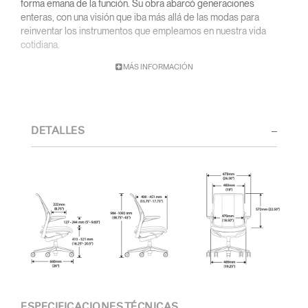
forma emana de la función. Su obra abarcó generaciones
enteras, con una visión que iba más allá de las modas para
reinventar los instrumentos que empleamos en nuestra vida
cotidiana.
MÁS INFORMACIÓN
Con una base académica en diseño y arquitectura y una titulación
de la Cranbrook Academy, Diffrient orientó sus conocimientos
de ingeniería, arquitectura y factores humanos a la creación de
diseños sumamente funcionales y de estética atemporal.
DETALLES
Desde sus primeras obras en los estudios de Eero Saarinen,
Marco Zanuso y Henry Dreyfuss hasta su reciente colaboración
con Humanscale, el talento visionario de Diffrient ha gozado de
un amplio reconocimiento. Entre sus numerosos galardones
destacan el 2002 National Design Award del Museo Nacional de
Diseño Cooper-Hewitt, y el 1999 Chrysler Design Award. En su
última etapa, Diffrient centró sus esfuerzos en diseños
dedicados a espacios de oficina, sobre todo en el ámbito de la
sillería, una categoría en la que lideró múltiples avances
innovadores, desde los cilindros neumáticos para el ajuste de
altura de los asientos hasta la reclinación automática activada por
el peso del usuario.
ESPECIFICACIONES TÉCNICAS