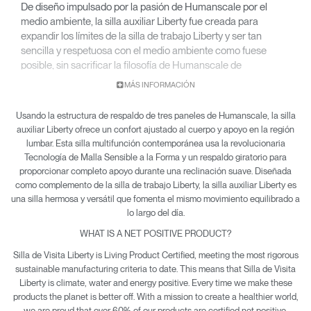
De diseño impulsado por la pasión de Humanscale por el
medio ambiente, la silla auxiliar Liberty fue creada para
expandir los límites de la silla de trabajo Liberty y ser tan
sencilla y respetuosa con el medio ambiente como fuese
posible, sin sacrificar la filosofía de Humanscale de
proporcionar un confort completo y automático. Niels Diffrient
MÁS INFORMACIÓN
desarrolló la silla auxiliar Liberty para que exhibiera la misma
comodidad para todo el cuerpo que brindan las sillas de
Usando la estructura de respaldo de tres paneles de Humanscale, la silla
trabajo de Humanscale, pero fabricada con materiales
auxiliar Liberty ofrece un confort ajustado al cuerpo y apoyo en la región
livianos, reciclables y duraderos.
lumbar. Esta silla multifunción contemporánea usa la revolucionaria
Tecnología de Malla Sensible a la Forma y un respaldo giratorio para
proporcionar completo apoyo durante una reclinación suave. Diseñada
como complemento de la silla de trabajo Liberty, la silla auxiliar Liberty es
una silla hermosa y versátil que fomenta el mismo movimiento equilibrado a
lo largo del día.
WHAT IS A NET POSITIVE PRODUCT?
Silla de Visita Liberty is Living Product Certified, meeting the most rigorous
sustainable manufacturing criteria to date. This means that Silla de Visita
Liberty is climate, water and energy positive. Every time we make these
products the planet is better off. With a mission to create a healthier world,
we are proud that over 60% of our products are certified net positive.