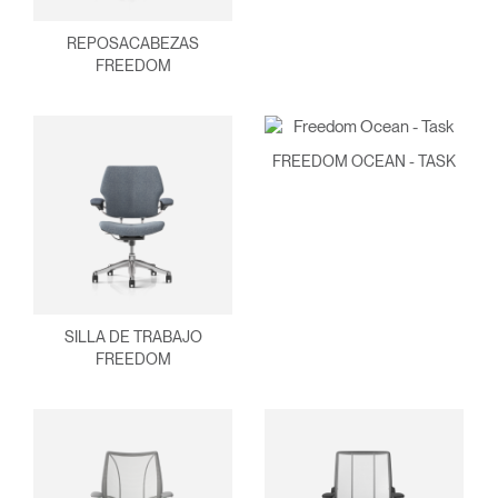
REPOSACABEZAS
FREEDOM
FREEDOM OCEAN - TASK
Clos
Dialo
Registro
Crear una cuenta
Box
REGISTRO
Seleccione su ubicación
SILLA DE TRABAJO
FREEDOM
¿Tiene un código de
REGISTRO
referencia?
SIGN IN WITH SSO
¿Ha olvidado su
ENTRAR