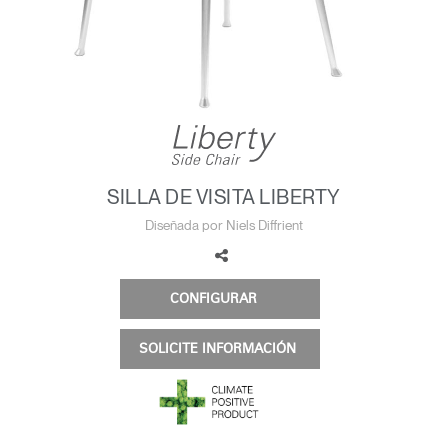
Cambiar región
Opens
Opens
Opens
Opens
Opens
Opens
Opens
to
to
to
to
to
to
to
Facebook
Twitter
Linkedin
Instagram
Humanscale
Pinterest
YouTube
Blog
SILLA DE VISITA LIBERTY
Diseñada por Niels Diffrient
CONFIGURAR
SOLICITE INFORMACIÓN