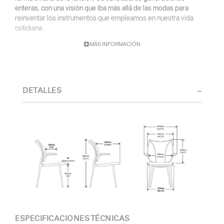
enteras, con una visión que iba más allá de las modas para
reinventar los instrumentos que empleamos en nuestra vida
cotidiana.
MÁS INFORMACIÓN
Con una base académica en diseño y arquitectura y una titulación
de la Cranbrook Academy, Diffrient orientó sus conocimientos
de ingeniería, arquitectura y factores humanos a la creación de
diseños sumamente funcionales y de estética atemporal.
DETALLES
Desde sus primeras obras en los estudios de Eero Saarinen,
Marco Zanuso y Henry Dreyfuss hasta su reciente colaboración
con Humanscale, el talento visionario de Diffrient ha gozado de
un amplio reconocimiento. Entre sus numerosos galardones
destacan el 2002 National Design Award del Museo Nacional de
Diseño Cooper-Hewitt, y el 1999 Chrysler Design Award. En su
última etapa, Diffrient centró sus esfuerzos en diseños
dedicados a espacios de oficina, sobre todo en el ámbito de la
sillería, una categoría en la que lideró múltiples avances
innovadores, desde los cilindros neumáticos para el ajuste de
altura de los asientos hasta la reclinación automática activada por
el peso del usuario.
ESPECIFICACIONES TÉCNICAS