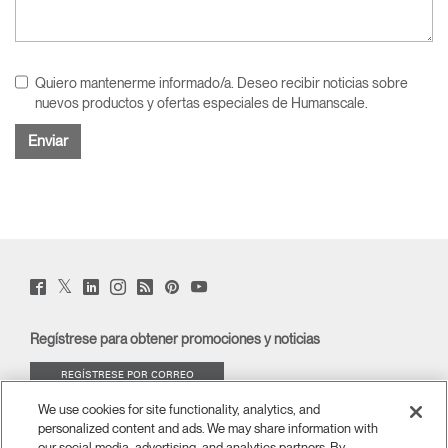
Quiero mantenerme informado/a. Deseo recibir noticias sobre
nuevos productos y ofertas especiales de Humanscale.
Twitter
Facebook
LinkedIn
Instagram
Humanscale
Pinterst
YouTube
(opens
(opens
(opens
(opens
Blog
(opens
(opens
new
new
new
new
(opens
new
new
window)
window)
window)
window)
new
window)
window)
Regístrese para obtener promociones y noticias
window)
REGÍSTRESE POR CORREO
ELECTRÓNICO
We use cookies for site functionality, analytics, and
personalized content and ads. We may share information with
ACERCA DE
our social media, advertising, and analytics partners. By