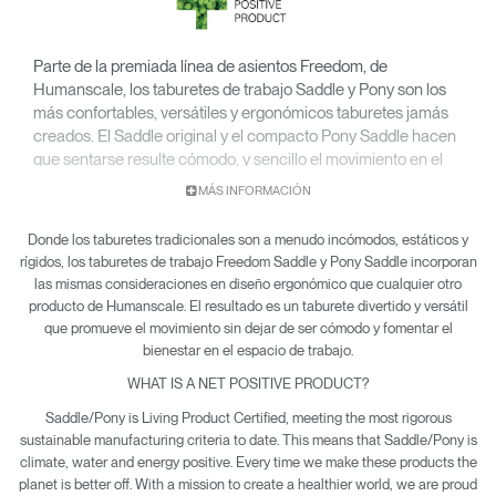
Parte de la premiada línea de asientos Freedom, de
Humanscale, los taburetes de trabajo Saddle y Pony son los
más confortables, versátiles y ergonómicos taburetes jamás
creados. El Saddle original y el compacto Pony Saddle hacen
que sentarse resulte cómodo, y sencillo el movimiento en el
espacio de trabajo, complementando al mismo tiempo
MÁS INFORMACIÓN
cualquier espacio de trabajo u oficina en casa. El cojín
triangular de los sillines Saddle y Pony anima a los usuarios a
Donde los taburetes tradicionales son a menudo incómodos, estáticos y
sentarse en una postura tipo “silla de montar”. Sentarse en
rígidos, los taburetes de trabajo Freedom Saddle y Pony Saddle incorporan
esta posición sitúa más abajo los muslos, abre las caderas y
las mismas consideraciones en diseño ergonómico que cualquier otro
mejora la circulación sanguínea. Esta postura también reduce
producto de Humanscale. El resultado es un taburete divertido y versátil
los puntos de presión en la rabadilla, permitiendo una
que promueve el movimiento sin dejar de ser cómodo y fomentar el
comodidad de largo término.
bienestar en el espacio de trabajo.
WHAT IS A NET POSITIVE PRODUCT?
Saddle/Pony is Living Product Certified, meeting the most rigorous
sustainable manufacturing criteria to date. This means that Saddle/Pony is
climate, water and energy positive. Every time we make these products the
planet is better off. With a mission to create a healthier world, we are proud