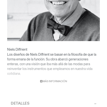
Niels Diffrient
Los diseños de Niels Diffrient se basan en la filosofía de que la
forma emana de la función. Su obra abarcó generaciones
enteras, con una visión que iba más allá de las modas para
reinventar los instrumentos que empleamos en nuestra vida
cotidiana.
MÁS INFORMACIÓN
Con una base académica en diseño y arquitectura y una titulación
de la Cranbrook Academy, Diffrient orientó sus conocimientos
de ingeniería, arquitectura y factores humanos a la creación de
diseños sumamente funcionales y de estética atemporal.
DETALLES
Desde sus primeras obras en los estudios de Eero Saarinen,