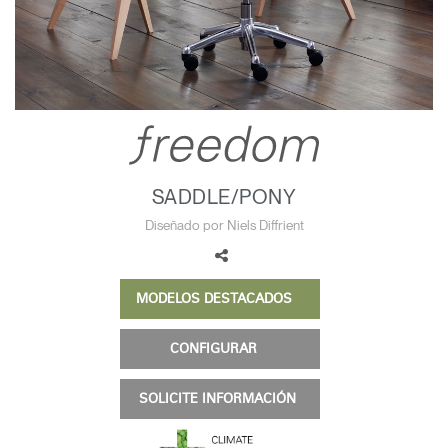
Cambiar región
Opens
Opens
Opens
Opens
Opens
Opens
Opens
to
to
to
to
to
to
to
Facebook
Twitter
Linkedin
Instagram
Humanscale
Pinterest
YouTube
Blog
SADDLE/PONY
Diseñado por Niels Diffrient
MODELOS DESTACADOS
CONFIGURAR
SOLICITE INFORMACIÓN