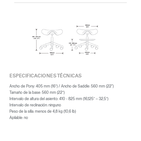
Marco Zanuso y Henry Dreyfuss hasta su reciente colaboración
con Humanscale, el talento visionario de Diffrient ha gozado de
un amplio reconocimiento. Entre sus numerosos galardones
destacan el 2002 National Design Award del Museo Nacional de
Diseño Cooper-Hewitt, y el 1999 Chrysler Design Award. En su
última etapa, Diffrient centró sus esfuerzos en diseños
dedicados a espacios de oficina, sobre todo en el ámbito de la
sillería, una categoría en la que lideró múltiples avances
innovadores, desde los cilindros neumáticos para el ajuste de
altura de los asientos hasta la reclinación automática activada por
el peso del usuario.
ESPECIFICACIONES TÉCNICAS
Ancho de Pony: 405 mm (16”) / Ancho de Saddle: 560 mm (22")
Tamaño de la base: 560 mm (22”)
Intervalo de altura del asiento: 410 - 825 mm (16,125” – 32,5”)
Intervalo de reclinación: ninguno
Peso de la silla: menos de 4,8 kg (10,6 lb)
Apilable: no