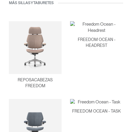
MÁS SILLAS Y TABURETES
Clos
Dialo
Registro
Crear una cuenta
Box
FREEDOM OCEAN -
REGISTRO
HEADREST
Seleccione su ubicación
¿Tiene un código de
REGISTRO
referencia?
REPOSACABEZAS
SIGN IN WITH SSO
FREEDOM
¿Ha olvidado su
ENTRAR
contraseña?
Select
América Latina
FREEDOM OCEAN - TASK
Region