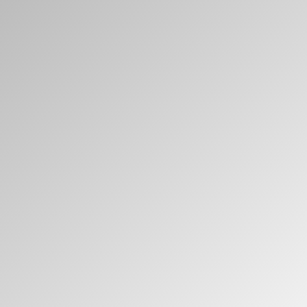
Clos
Dialo
Registro
Crear una cuenta
Box
REGISTRO
Seleccione su ubicación
¿Tiene un código de
REGISTRO
referencia?
SIGN IN WITH SSO
¿Ha olvidado su
ENTRAR
contraseña?
Select
América Latina
Region