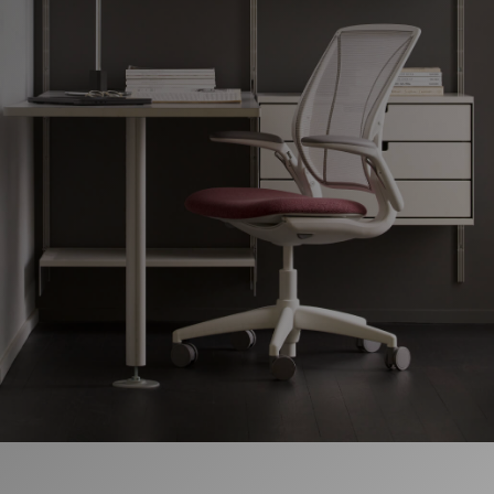
Cambiar región
Opens
Opens
Opens
Opens
Opens
Opens
Opens
to
to
to
to
to
to
to
Facebook
Twitter
Linkedin
Instagram
Humanscale
Pinterest
YouTube
Blog